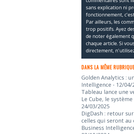
commentaires sont li
sans explication ni p
fonctionnement, c'est
Par ailleurs, les co
trop positifs. Ayez de
de noter également 
chaque article. Si vo
directement, n'utilis
DANS LA MÊME RUBRIQUE
Golden Analytics : u
Intelligence
- 12/04/
Tableau lance une v
Le Cube, le système 
24/03/2025
DigDash : retour sur
celles qui seront au
Business Intelligenc