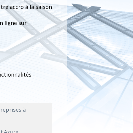
tre accro à la saison
n ligne sur
nctionnalités
treprises à
ft Azure