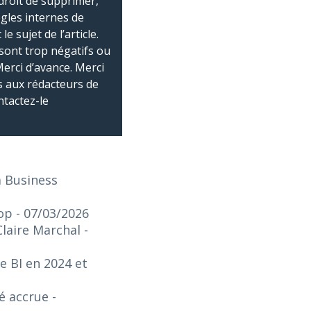
droit de supprimer,
ègles internes de
 sujet de l’article.
sont trop négatifs ou
Merci d’avance. Merci
 aux rédacteurs de
ntactez-le
a Business
top
- 07/03/2026
Claire Marchal
-
e BI en 2024 et
té accrue
-