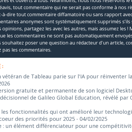
bres et ouverts à tous. Néanmoins, nous nous réservons le 
réavis, tout commentaire qui ne serait pas conforme à nos r
-à-dire tout commentaire diffamatoire ou sans rapport avec le
mmentaires anonymes sont systématiquement supprimés s’ils 
s opinions, partagez les avec les autres, mais assumez les ! 
que les commentaires ne sont pas automatiquement envoyés
us souhaitez poser une question au rédacteur d'un article, co
ez pas les commentaires.
 :
n vétéran de Tableau parie sur l'IA pour réinventer l
2026
ersion gratuite et permanente de son logiciel Desk
décisionnel de Galileo Global Education, révélé par 
 les fonctionnalités qui ont amélioré leur technologi
 coeur des priorités pour 2025
- 04/02/2025
e : un élément différenciateur pour une compétitivi