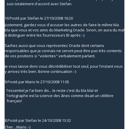
suis totalement d'accord avec Stefan.
10.
Posté par
Stefan
le 27/10/2008 16:20
Justement, gardez vous d'accuser les autres de faire le même bla
bla que vous et vos amis du Marketing Oracle. Sinon, on aura du mal
à distinguer entre les fournisseurs BI après :-)
Sachez aussi que vous représentez Oracle dont certains
responsables que je connais ne seront peut être pas très contents
de vos positions si "violentes" verbalement parlant.
Je vous laisse donc vous décrédibiliser tout seul, pour l'instant vous
y arrivez très bien. Bonne continuation :-)
9.
Posté par
Mario
le 27/10/2008 11:05
l'essentiel je l'ai bien dis... le reste c'est du bla bla! et
l'ortographe est la science des ânes comme disait un célèbre
français!
8.
Posté par
Stefan
le 24/10/2008 13:32
Cher....Mario :-)