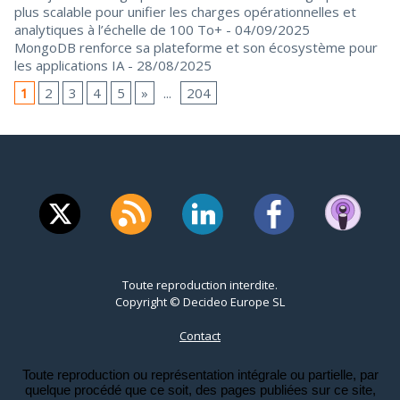
plus scalable pour unifier les charges opérationnelles et
analytiques à l’échelle de 100 To+
- 04/09/2025
MongoDB renforce sa plateforme et son écosystème pour
les applications IA
- 28/08/2025
1
2
3
4
5
»
...
204
Toute reproduction interdite.
Copyright © Decideo Europe SL
Contact
Toute reproduction ou représentation intégrale ou partielle, par
quelque procédé que ce soit, des pages publiées sur ce site,