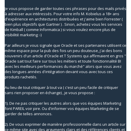
Je vous propose de garder toutes ces phrases pour des mails privés
à adresser aux intéressés. Pour votre info M. Kobielus a 18+ ans
d'expérience en architectures distribuées et j'aime bien Forrester (
bien plus objectifs que Gartner ) . Sinon, achetez vous les services
de Kimball ( comme Informatica ) si vous voulez encore plus de
visibilité marketing :-)
Par ailleurs je vous signale que Oracle et ses partenaires utilisent ce
même espace pour la pub des fois un peu douteuse, j'ai des bons
souvenirs d'un article d'Oracle et T Systems qui affirmaient en gros "
Oracle sait tout faire sur tous les métiers et toute fonctionnalité BI
avec les meilleurs performances du marché" alors que vous avez
des longues années d'intégration devant vous avec tous ces
produits rachetés.
Au lieu de tout critiquer à tout va ( c'est un peu facile de critiquer
sans rien proposer en échange) , je vous propose :
1). De ne pas critiquer les autres alors que vos équipes Marketing
font PAREIL voir pire. Ou d'informer vos équipes Marketing de se
garder de telles annonces.
2). De vous exprimer de manière professionnelle dans un article sur
ce même site avec des arguments clairs et des références clients et