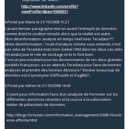
http://www.linkedin.com/profile?
viewProfile=&key=5690331
4.
Posté par
Mario
le 21/10/2008 15:21
L'avant dernier paragraphe met en avant l'entrepôt de données
comme étant la soultion miracle alors que la réalité est autre.
1ère désinformation: analyse en temps réel?avec Teradata???
2ème désinformation : l'outil d'analyse comme sous entendu n'est
pas celui de Teradata mais bien Siebel CRM dans les deux cas cités.
Teradata joue le role de stockage et ils le font bien.
C'est un peu insultant pour les decisionnaires de ces deux grandes
sociétés Françaises: a-t-on attendu Teradata pour faire de bonnes
analyses et prendre des bonnes décisions? Stocker beaucoup de
données est-il synonyme d'éfficacité et d'agilité?..
3.
Posté par
Adrien
le 21/10/2008 14:43
Ci-joint pour information l’avis d’un analyste de Forrester sur les
différentes annonces récentes et la course à la valorisation
métier de pétaoctets de données.
http://blogs.forrester.com/information_management/2008/10/extr
eme-afforda.html