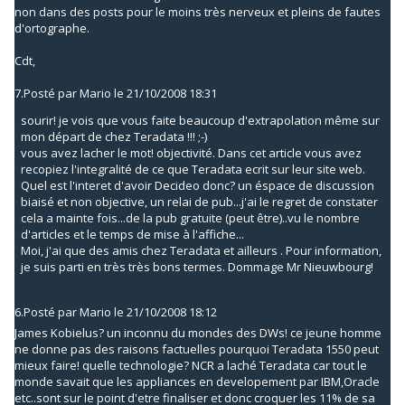
non dans des posts pour le moins très nerveux et pleins de fautes
d'ortographe.
Cdt,
7.
Posté par
Mario
le 21/10/2008 18:31
sourir! je vois que vous faite beaucoup d'extrapolation même sur
mon départ de chez Teradata !!! ;-)
vous avez lacher le mot! objectivité. Dans cet article vous avez
recopiez l'integralité de ce que Teradata ecrit sur leur site web.
Quel est l'interet d'avoir Decideo donc? un éspace de discussion
biaisé et non objective, un relai de pub...j'ai le regret de constater
cela a mainte fois...de la pub gratuite (peut être)..vu le nombre
d'articles et le temps de mise à l'affiche...
Moi, j'ai que des amis chez Teradata et ailleurs . Pour information,
je suis parti en très très bons termes. Dommage Mr Nieuwbourg!
6.
Posté par
Mario
le 21/10/2008 18:12
James Kobielus? un inconnu du mondes des DWs! ce jeune homme
ne donne pas des raisons factuelles pourquoi Teradata 1550 peut
mieux faire! quelle technologie? NCR a laché Teradata car tout le
monde savait que les appliances en developement par IBM,Oracle
etc..sont sur le point d'etre finaliser et donc croquer les 11% de sa