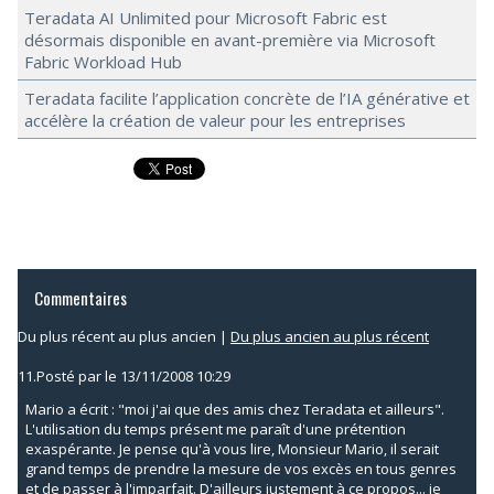
Teradata AI Unlimited pour Microsoft Fabric est
désormais disponible en avant-première via Microsoft
Fabric Workload Hub
Teradata facilite l’application concrète de l’IA générative et
accélère la création de valeur pour les entreprises
Commentaires
Du plus récent au plus ancien
|
Du plus ancien au plus récent
11.
Posté par
le 13/11/2008 10:29
Mario a écrit : "moi j'ai que des amis chez Teradata et ailleurs".
L'utilisation du temps présent me paraît d'une prétention
exaspérante. Je pense qu'à vous lire, Monsieur Mario, il serait
grand temps de prendre la mesure de vos excès en tous genres
et de passer à l'imparfait. D'ailleurs justement à ce propos... je