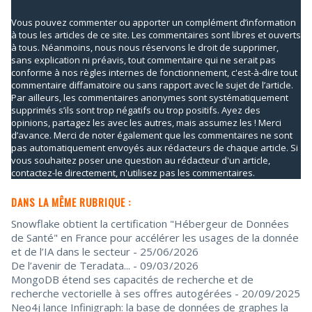
Vous pouvez commenter ou apporter un complément d’information
à tous les articles de ce site. Les commentaires sont libres et ouverts
à tous. Néanmoins, nous nous réservons le droit de supprimer,
sans explication ni préavis, tout commentaire qui ne serait pas
conforme à nos règles internes de fonctionnement, c'est-à-dire tout
commentaire diffamatoire ou sans rapport avec le sujet de l’article.
Par ailleurs, les commentaires anonymes sont systématiquement
supprimés s’ils sont trop négatifs ou trop positifs. Ayez des
opinions, partagez les avec les autres, mais assumez les ! Merci
d’avance. Merci de noter également que les commentaires ne sont
pas automatiquement envoyés aux rédacteurs de chaque article. Si
vous souhaitez poser une question au rédacteur d'un article,
contactez-le directement, n'utilisez pas les commentaires.
DANS LA MÊME RUBRIQUE :
Snowflake obtient la certification "Hébergeur de Données
de Santé" en France pour accélérer les usages de la donnée
et de l’IA dans le secteur
- 25/06/2026
De l’avenir de Teradata...
- 09/03/2026
MongoDB étend ses capacités de recherche et de
recherche vectorielle à ses offres autogérées
- 20/09/2025
Neo4j lance Infinigraph: la base de données de graphes la