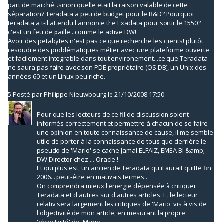
part de marché...sinon quelle etait la raison valable de cette
séparation? Teradata a peu de budget pour le R&D? Pourquoi
teradata a t-il attendu l'annonce the Exadata pour sortir le 1550?
c'est un feu de paille...comme le active DW!
Avoir des petabytes n'est pas ce que recherche les clients! plutôt
resoudre des problématiques métier avec une plateforme ouverte
et facilement integrable dans tout environement...ce que Teradata
ne saura pas faire avec son PDE propriétaire (OS DB), un Unix des
années 60 et un Linux peu riche.
5.
Posté par
Philippe Nieuwbourg
le 21/10/2008 17:50
Pour que les lecteurs de ce fil de discussion soient
informés correctement et permettre à chacun de se faire
une opinion en toute connaissance de cause, il me semble
utile de porter à la connaissance de tous que derrière le
pseudo de 'Mario' se cache Jamal ELFAIZ, EMEA BI &amp;
DW Director chez ... Oracle !
Et qui plus est, un ancien de Teradata qu'il aurait quitté fin
2006... peut-être en mauvais termes...
On comprendra mieux l'énergie dépensée à critiquer
Teradata et d'autres sur d'autres articles. Et le lecteur
relativisera largement les critiques de 'Mario' vis à vis de
l'objectivité de mon article, en mesurant la propre
'objectivité' de 'Mario'.