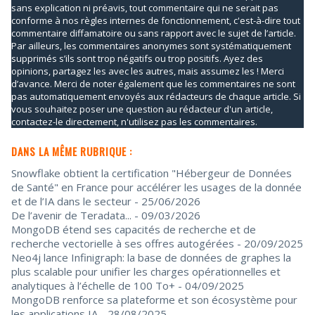
sans explication ni préavis, tout commentaire qui ne serait pas
conforme à nos règles internes de fonctionnement, c'est-à-dire tout
commentaire diffamatoire ou sans rapport avec le sujet de l’article.
Par ailleurs, les commentaires anonymes sont systématiquement
supprimés s’ils sont trop négatifs ou trop positifs. Ayez des
opinions, partagez les avec les autres, mais assumez les ! Merci
d’avance. Merci de noter également que les commentaires ne sont
pas automatiquement envoyés aux rédacteurs de chaque article. Si
vous souhaitez poser une question au rédacteur d'un article,
contactez-le directement, n'utilisez pas les commentaires.
DANS LA MÊME RUBRIQUE :
Snowflake obtient la certification "Hébergeur de Données
de Santé" en France pour accélérer les usages de la donnée
et de l’IA dans le secteur
- 25/06/2026
De l’avenir de Teradata...
- 09/03/2026
MongoDB étend ses capacités de recherche et de
recherche vectorielle à ses offres autogérées
- 20/09/2025
Neo4j lance Infinigraph: la base de données de graphes la
plus scalable pour unifier les charges opérationnelles et
analytiques à l’échelle de 100 To+
- 04/09/2025
MongoDB renforce sa plateforme et son écosystème pour
les applications IA
- 28/08/2025