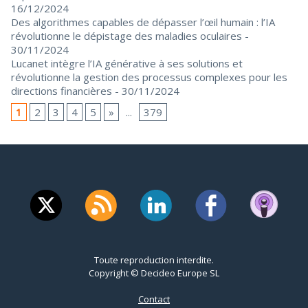
16/12/2024
Des algorithmes capables de dépasser l’œil humain : l’IA
révolutionne le dépistage des maladies oculaires
-
30/11/2024
Lucanet intègre l’IA générative à ses solutions et
révolutionne la gestion des processus complexes pour les
directions financières
- 30/11/2024
1
2
3
4
5
»
...
379
Toute reproduction interdite.
Copyright © Decideo Europe SL
Contact