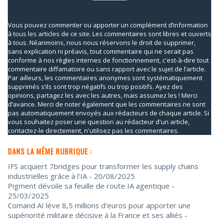
Vous pouvez commenter ou apporter un complément d’information
à tous les articles de ce site. Les commentaires sont libres et ouverts
à tous. Néanmoins, nous nous réservons le droit de supprimer,
sans explication ni préavis, tout commentaire qui ne serait pas
conforme à nos règles internes de fonctionnement, c'est-à-dire tout
commentaire diffamatoire ou sans rapport avec le sujet de l’article.
Par ailleurs, les commentaires anonymes sont systématiquement
supprimés s’ils sont trop négatifs ou trop positifs. Ayez des
opinions, partagez les avec les autres, mais assumez les ! Merci
d’avance. Merci de noter également que les commentaires ne sont
pas automatiquement envoyés aux rédacteurs de chaque article. Si
vous souhaitez poser une question au rédacteur d'un article,
contactez-le directement, n'utilisez pas les commentaires.
DANS LA MÊME RUBRIQUE :
IFS acquiert 7bridges pour transformer les supply chains
industrielles grâce à l'IA
- 20/08/2025
Pigment dévoile sa feuille de route IA agentique
-
25/03/2025
Comand AI lève 8,5 millions d'euros pour apporter une
supériorité militaire décisive à la France et ses alliés
-