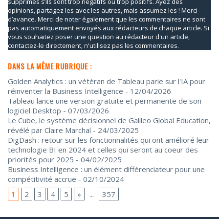
supprimés s’ils sont trop négatifs ou trop positifs. Ayez des
opinions, partagez les avec les autres, mais assumez les ! Merci
d’avance. Merci de noter également que les commentaires ne sont
pas automatiquement envoyés aux rédacteurs de chaque article. Si
vous souhaitez poser une question au rédacteur d'un article,
contactez-le directement, n'utilisez pas les commentaires.
DANS LA MÊME RUBRIQUE :
Golden Analytics : un vétéran de Tableau parie sur l'IA pour
réinventer la Business Intelligence
- 12/04/2026
Tableau lance une version gratuite et permanente de son
logiciel Desktop
- 07/03/2026
Le Cube, le système décisionnel de Galileo Global Education,
révélé par Claire Marchal
- 24/03/2025
DigDash : retour sur les fonctionnalités qui ont amélioré leur
technologie BI en 2024 et celles qui seront au coeur des
priorités pour 2025
- 04/02/2025
Business Intelligence : un élément différenciateur pour une
compétitivité accrue
- 02/10/2024
1
2
3
4
5
»
...
357