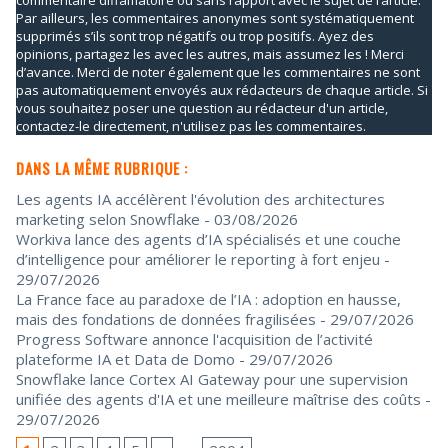
Par ailleurs, les commentaires anonymes sont systématiquement
supprimés s’ils sont trop négatifs ou trop positifs. Ayez des
opinions, partagez les avec les autres, mais assumez les ! Merci
d’avance. Merci de noter également que les commentaires ne sont
pas automatiquement envoyés aux rédacteurs de chaque article. Si
vous souhaitez poser une question au rédacteur d'un article,
contactez-le directement, n'utilisez pas les commentaires.
DANS LA MÊME RUBRIQUE :
Les agents IA accélèrent l'évolution des architectures
marketing selon Snowflake
- 03/08/2026
Workiva lance des agents d’IA spécialisés et une couche
d’intelligence pour améliorer le reporting à fort enjeu
-
29/07/2026
La France face au paradoxe de l’IA : adoption en hausse,
mais des fondations de données fragilisées
- 29/07/2026
Progress Software annonce l'acquisition de l’activité
plateforme IA et Data de Domo
- 29/07/2026
Snowflake lance Cortex AI Gateway pour une supervision
unifiée des agents d'IA et une meilleure maîtrise des coûts
-
29/07/2026