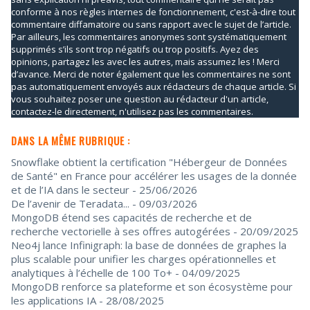
conforme à nos règles internes de fonctionnement, c'est-à-dire tout
commentaire diffamatoire ou sans rapport avec le sujet de l’article.
Par ailleurs, les commentaires anonymes sont systématiquement
supprimés s’ils sont trop négatifs ou trop positifs. Ayez des
opinions, partagez les avec les autres, mais assumez les ! Merci
d’avance. Merci de noter également que les commentaires ne sont
pas automatiquement envoyés aux rédacteurs de chaque article. Si
vous souhaitez poser une question au rédacteur d'un article,
contactez-le directement, n'utilisez pas les commentaires.
DANS LA MÊME RUBRIQUE :
Snowflake obtient la certification "Hébergeur de Données
de Santé" en France pour accélérer les usages de la donnée
et de l’IA dans le secteur
- 25/06/2026
De l’avenir de Teradata...
- 09/03/2026
MongoDB étend ses capacités de recherche et de
recherche vectorielle à ses offres autogérées
- 20/09/2025
Neo4j lance Infinigraph: la base de données de graphes la
plus scalable pour unifier les charges opérationnelles et
analytiques à l’échelle de 100 To+
- 04/09/2025
MongoDB renforce sa plateforme et son écosystème pour
les applications IA
- 28/08/2025