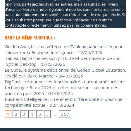
opinions, partagez les avec les autres, mais assumez les ! Merci
d’avance. Merci de noter également que les commentaires ne sont
pas automatiquement envoyés aux rédacteurs de chaque article. Si
vous souhaitez poser une question au rédacteur d'un article,
contactez-le directement, n'utilisez pas les commentaires.
DANS LA MÊME RUBRIQUE :
Golden Analytics : un vétéran de Tableau parie sur l'IA pour
réinventer la Business Intelligence
- 12/04/2026
Tableau lance une version gratuite et permanente de son
logiciel Desktop
- 07/03/2026
Le Cube, le système décisionnel de Galileo Global Education,
révélé par Claire Marchal
- 24/03/2025
DigDash : retour sur les fonctionnalités qui ont amélioré leur
technologie BI en 2024 et celles qui seront au coeur des
priorités pour 2025
- 04/02/2025
Business Intelligence : un élément différenciateur pour une
compétitivité accrue
- 02/10/2024
1
2
3
4
5
»
...
357