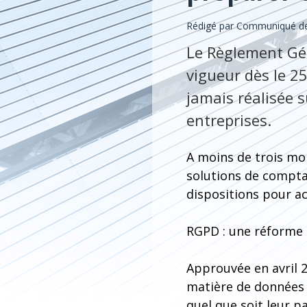
Rédigé par Communiqué de
Le Règlement Gén
vigueur dès le 25
jamais réalisée 
entreprises.
A moins de trois moi
solutions de comptab
dispositions pour a
RGPD : une réforme
Approuvée en avril 
matière de données 
quel que soit leur p