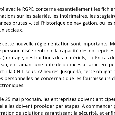
é avec le RGPD concerne essentiellement les fichiers
ations sur les salariés, les intérimaires, les stagiair
nées brutes », tel l’historique de navigation, ou les
aux sociaux.
e cette nouvelle réglementation sont importants. M
é personnalisée renforce la capacité des entreprises 
s (piratage, destructions des matériels, …). En cas d
au, entraînant une fuite de données à caractère per
tir la CNIL sous 72 heures. Jusque-là, cette obligatio
s personnelles ne concernait que les fournisseurs d
ctroniques.
le 25 mai prochain, les entreprises doivent anticiper c
el elles doivent procéder par étapes. A commencer pa
égration de solutions garantissant la sécurité, et enfi