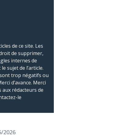
les de ce site. Les
droit de supprimer,
ègles internes de
 sujet de l’article.
sont trop négatifs ou
Merci d’avance. Merci
 aux rédacteurs de
ntactez-le
5/2026