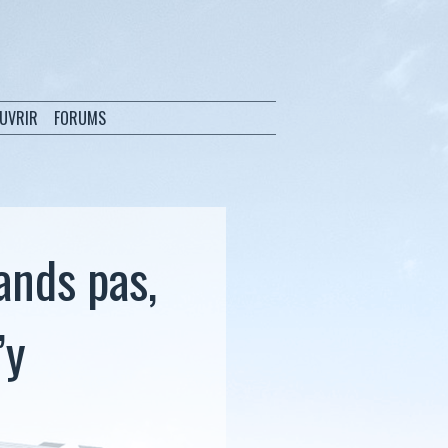
OUVRIR
FORUMS
ands pas,
’y