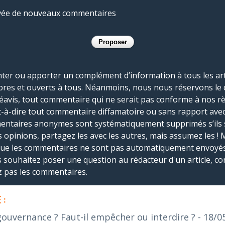
rivée de nouveaux commentaires
r ou apporter un complément d’information à tous les artic
bres et ouverts à tous. Néanmoins, nous nous réservons le 
réavis, tout commentaire qui ne serait pas conforme à nos r
-à-dire tout commentaire diffamatoire ou sans rapport avec le
mmentaires anonymes sont systématiquement supprimés s’ils 
s opinions, partagez les avec les autres, mais assumez les ! 
que les commentaires ne sont pas automatiquement envoyés
us souhaitez poser une question au rédacteur d'un article, co
ez pas les commentaires.
 :
gouvernance ? Faut-il empêcher ou interdire ?
- 18/0