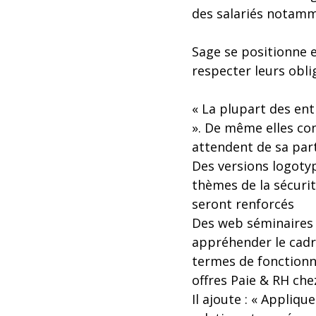
des salariés notamm
Sage se positionne e
respecter leurs obl
« La plupart des en
». De même elles con
attendent de sa pa
Des versions logotyp
thèmes de la sécuri
seront renforcés
Des web séminaires 
appréhender le cadr
termes de fonctionna
offres Paie & RH che
Il ajoute : « Appliq