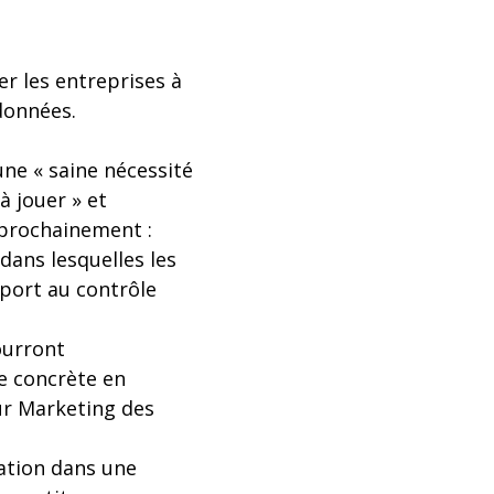
er les entreprises à
données.
ne « saine nécessité
à jouer » et
prochainement :
dans lesquelles les
pport au contrôle
ourront
e concrète en
eur Marketing des
sation dans une