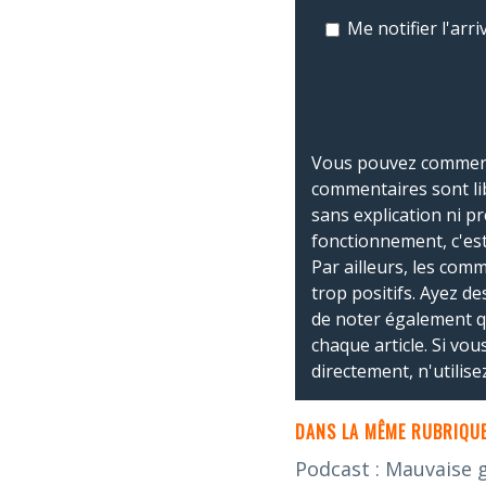
Me notifier l'ar
Vous pouvez commente
commentaires sont li
sans explication ni p
fonctionnement, c'est
Par ailleurs, les co
trop positifs. Ayez de
de noter également 
chaque article. Si vo
directement, n'utilis
DANS LA MÊME RUBRIQUE
Podcast : Mauvaise 