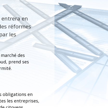
 entrera en
ndes réformes
par les
u marché des
oud, prend ses
rmité.
s obligations en
es les entreprises,
 de citoyens