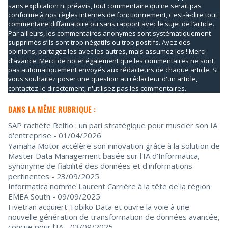
sans explication ni préavis, tout commentaire qui ne serait pas
conforme à nos règles internes de fonctionnement, c'est-à-dire tout
commentaire diffamatoire ou sans rapport avec le sujet de l’article.
Par ailleurs, les commentaires anonymes sont systématiquement
supprimés s’ils sont trop négatifs ou trop positifs. Ayez des
opinions, partagez les avec les autres, mais assumez les ! Merci
d’avance. Merci de noter également que les commentaires ne sont
pas automatiquement envoyés aux rédacteurs de chaque article. Si
vous souhaitez poser une question au rédacteur d'un article,
contactez-le directement, n'utilisez pas les commentaires.
DANS LA MÊME RUBRIQUE :
SAP rachète Reltio : un pari stratégique pour muscler son IA
d'entreprise
- 01/04/2026
Yamaha Motor accélère son innovation grâce à la solution de
Master Data Management basée sur l'IA d'Informatica,
synonyme de fiabilité des données et d'informations
pertinentes
- 23/09/2025
Informatica nomme Laurent Carrière à la tête de la région
EMEA South
- 09/09/2025
Fivetran acquiert Tobiko Data et ouvre la voie à une
nouvelle génération de transformation de données avancée,
conçue pour l’IA
- 03/09/2025