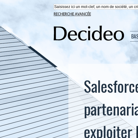
RECHERCHE AVANCÉE
BA
Salesforc
partenaria
exploiter 