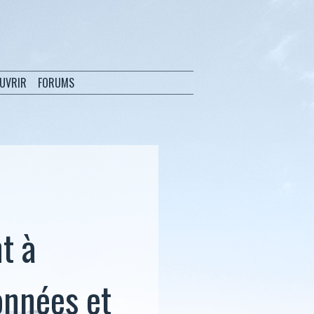
OUVRIR
FORUMS
t à
données et