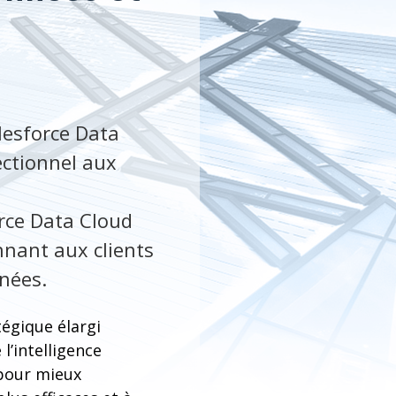
lesforce Data
ectionnel aux
orce Data Cloud
nnant aux clients
nnées.
égique élargi
l’intelligence
 pour mieux