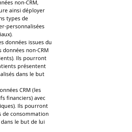
données non-CRM,
sure ainsi déployer
ins types de
er-personnalisées
iaux).
des données issues du
 des données non-CRM
nts). Ils pourront
atients présentent
lisés dans le but
données CRM (les
fs financiers) avec
ques). Ils pourront
des de consommation
 dans le but de lui