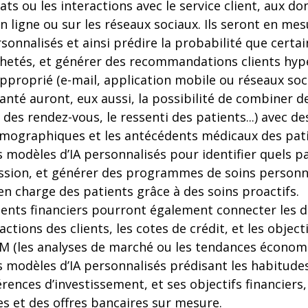
hats ou les interactions avec le service client, aux 
 en ligne ou sur les réseaux sociaux. Ils seront en me
sonnalisés et ainsi prédire la probabilité que certa
hetés, et générer des recommandations clients hyp
 approprié (e-mail, application mobile ou réseaux soc
nté auront, eux aussi, la possibilité de combiner 
 des rendez-vous, le ressenti des patients...) avec
émographiques et les antécédents médicaux des patie
 modèles d’IA personnalisés pour identifier quels p
ssion, et générer des programmes de soins personna
 en charge des patients grâce à des soins proactifs.
ements financiers pourront également connecter les 
ctions des clients, les cotes de crédit, et les objecti
 (les analyses de marché ou les tendances économi
s modèles d’IA personnalisés prédisant les habitu
érences d’investissement, et ses objectifs financiers,
s et des offres bancaires sur mesure.