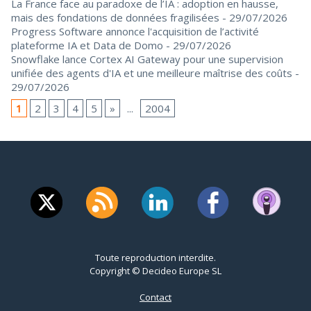
La France face au paradoxe de l’IA : adoption en hausse,
mais des fondations de données fragilisées
- 29/07/2026
Progress Software annonce l'acquisition de l’activité
plateforme IA et Data de Domo
- 29/07/2026
Snowflake lance Cortex AI Gateway pour une supervision
unifiée des agents d'IA et une meilleure maîtrise des coûts
-
29/07/2026
1
2
3
4
5
»
...
2004
Toute reproduction interdite.
Copyright © Decideo Europe SL
Contact