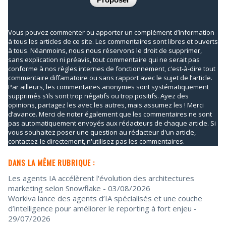
Vous pouvez commenter ou apporter un complément d’information
à tous les articles de ce site. Les commentaires sont libres et ouverts
à tous. Néanmoins, nous nous réservons le droit de supprimer,
sans explication ni préavis, tout commentaire qui ne serait pas
conforme à nos règles internes de fonctionnement, c'est-à-dire tout
commentaire diffamatoire ou sans rapport avec le sujet de l’article.
Par ailleurs, les commentaires anonymes sont systématiquement
supprimés s’ils sont trop négatifs ou trop positifs. Ayez des
opinions, partagez les avec les autres, mais assumez les ! Merci
d’avance. Merci de noter également que les commentaires ne sont
pas automatiquement envoyés aux rédacteurs de chaque article. Si
vous souhaitez poser une question au rédacteur d'un article,
contactez-le directement, n'utilisez pas les commentaires.
DANS LA MÊME RUBRIQUE :
Les agents IA accélèrent l'évolution des architectures
marketing selon Snowflake
- 03/08/2026
Workiva lance des agents d’IA spécialisés et une couche
d’intelligence pour améliorer le reporting à fort enjeu
-
29/07/2026