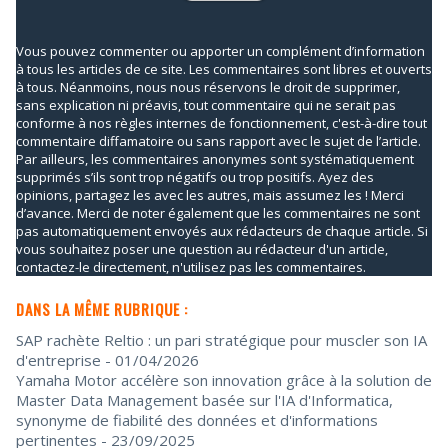
Vous pouvez commenter ou apporter un complément d’information
à tous les articles de ce site. Les commentaires sont libres et ouverts
à tous. Néanmoins, nous nous réservons le droit de supprimer,
sans explication ni préavis, tout commentaire qui ne serait pas
conforme à nos règles internes de fonctionnement, c'est-à-dire tout
commentaire diffamatoire ou sans rapport avec le sujet de l’article.
Par ailleurs, les commentaires anonymes sont systématiquement
supprimés s’ils sont trop négatifs ou trop positifs. Ayez des
opinions, partagez les avec les autres, mais assumez les ! Merci
d’avance. Merci de noter également que les commentaires ne sont
pas automatiquement envoyés aux rédacteurs de chaque article. Si
vous souhaitez poser une question au rédacteur d'un article,
contactez-le directement, n'utilisez pas les commentaires.
DANS LA MÊME RUBRIQUE :
SAP rachète Reltio : un pari stratégique pour muscler son IA
d'entreprise
- 01/04/2026
Yamaha Motor accélère son innovation grâce à la solution de
Master Data Management basée sur l'IA d'Informatica,
synonyme de fiabilité des données et d'informations
pertinentes
- 23/09/2025