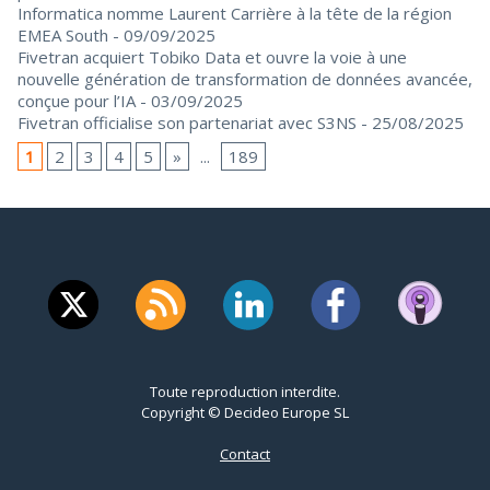
Informatica nomme Laurent Carrière à la tête de la région
EMEA South
- 09/09/2025
Fivetran acquiert Tobiko Data et ouvre la voie à une
nouvelle génération de transformation de données avancée,
conçue pour l’IA
- 03/09/2025
Fivetran officialise son partenariat avec S3NS
- 25/08/2025
1
2
3
4
5
»
...
189
Toute reproduction interdite.
Copyright © Decideo Europe SL
Contact