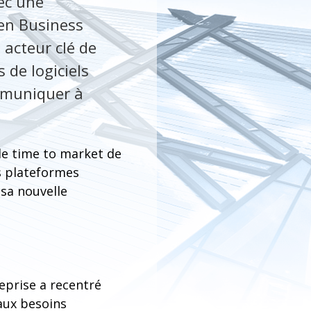
ec une
 en Business
 acteur clé de
 de logiciels
ommuniquer à
le time to market de
es plateformes
 sa nouvelle
reprise a recentré
 aux besoins