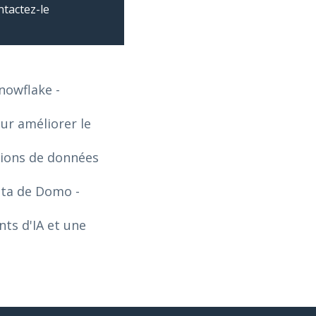
ntactez-le
Snowflake
-
our améliorer le
tions de données
Data de Domo
-
ts d'IA et une