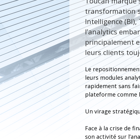
Toucan marque se
transformation s
Intelligence (BI
l’analytics embar
principalement e
leurs clients tou
Le repositionnement
leurs modules analyt
rapidement sans fair
plateforme comme le
Un virage stratégiqu
Face à la crise de f
son activité sur l’a