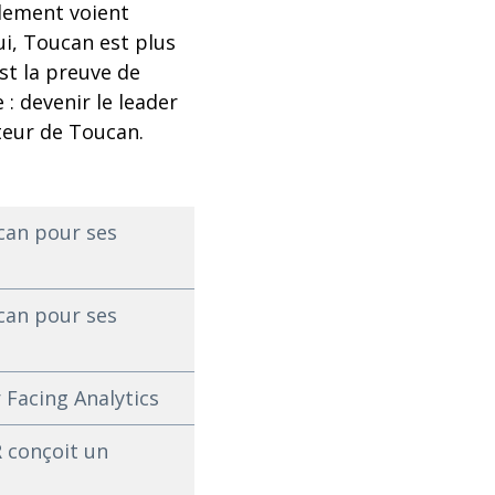
idement voient
ui, Toucan est plus
st la preuve de
 : devenir le leader
teur de Toucan.
ucan pour ses
ucan pour ses
 Facing Analytics
R conçoit un