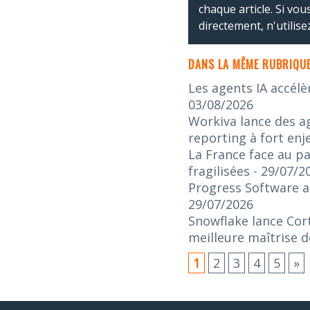
chaque article. Si vo
directement, n'utilis
DANS LA MÊME RUBRIQUE
Les agents IA accélè
03/08/2026
Workiva lance des ag
reporting à fort enj
La France face au pa
fragilisées
- 29/07/2
Progress Software an
29/07/2026
Snowflake lance Cort
meilleure maîtrise d
1
2
3
4
5
»