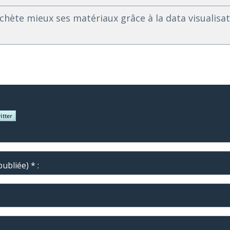
 achète mieux ses matériaux grâce à la data visualis
ubliée) * :