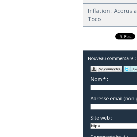
Inflation : Acorus
Toco
Nouveau commentaire :
Nom * :
Adresse email (non p
Site web :
Commentaire * :