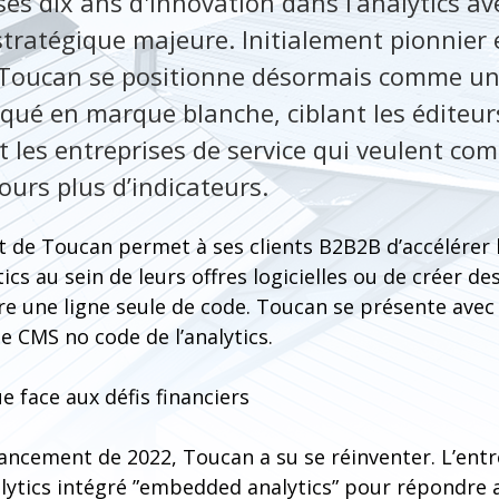
s dix ans d'innovation dans l’analytics av
tratégique majeure. Initialement pionnier
), Toucan se positionne désormais comme un
qué en marque blanche, ciblant les éditeurs
t les entreprises de service qui veulent c
jours plus d’indicateurs.
 de Toucan permet à ses clients B2B2B d’accélérer 
ics au sein de leurs offres logicielles ou de créer d
e une ligne seule de code. Toucan se présente avec
 CMS no code de l’analytics.
e face aux défis financiers
inancement de 2022, Toucan a su se réinventer. L’ent
nalytics intégré ”embedded analytics” pour répondre