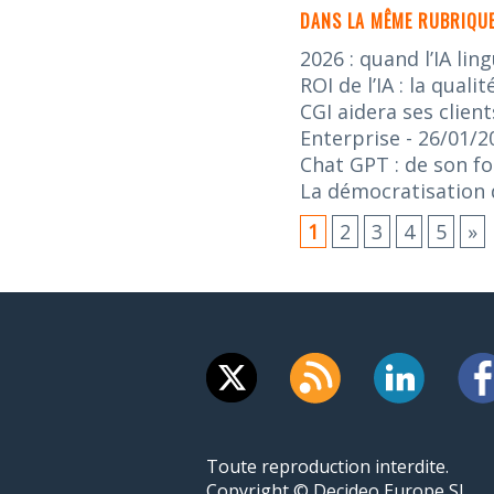
DANS LA MÊME RUBRIQUE
2026 : quand l’IA lin
ROI de l’IA : la qua
CGI aidera ses client
Enterprise
- 26/01/2
Chat GPT : de son f
La démocratisation de
1
2
3
4
5
»
Toute reproduction interdite.
Copyright © Decideo Europe SL