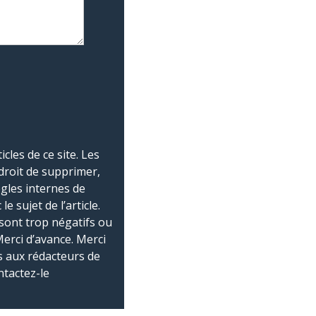
les de ce site. Les
droit de supprimer,
ègles internes de
 sujet de l’article.
sont trop négatifs ou
Merci d’avance. Merci
 aux rédacteurs de
ntactez-le