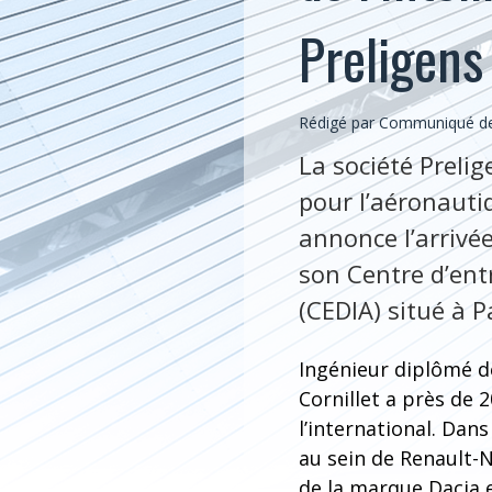
Preligens
Rédigé par Communiqué de 
La société Prelig
pour l’aéronauti
annonce l’arrivé
son Centre d’entr
(CEDIA) situé à 
Ingénieur diplômé de
Cornillet a près de 
l’international. Da
au sein de Renault-
de la marque Dacia 