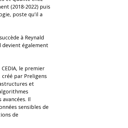
ent (2018-2022) puis
gie, poste qu’il a
l succède à Reynald
 Il devient également
 CEDIA, le premier
, créé par Preligens
astructures et
algorithmes
 avancées. Il
données sensibles de
tions de