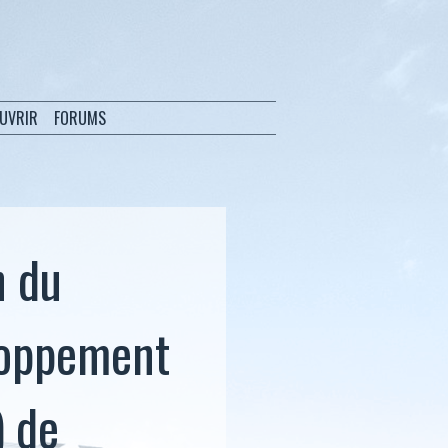
OUVRIR
FORUMS
n du
loppement
) de