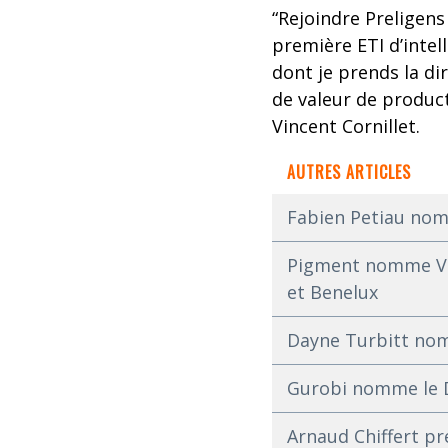
“Rejoindre Preligens
première ETI d’intel
dont je prends la di
de valeur de product
Vincent Cornillet.
AUTRES ARTICLES
Fabien Petiau nom
Pigment nomme Vin
et Benelux
Dayne Turbitt nom
Gurobi nomme le Dr
Arnaud Chiffert pr