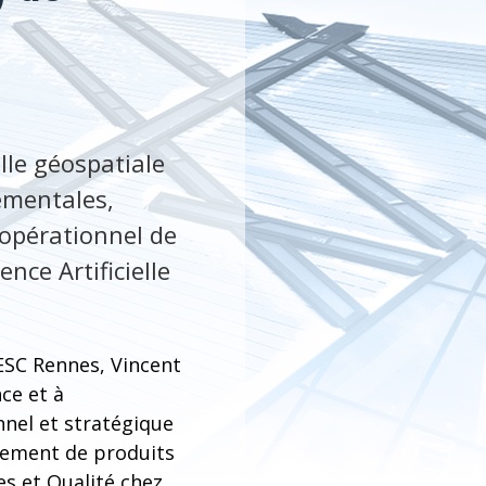
elle géospatiale
ementales,
 opérationnel de
nce Artificielle
’ESC Rennes, Vincent
ce et à
nnel et stratégique
ncement de produits
s et Qualité chez