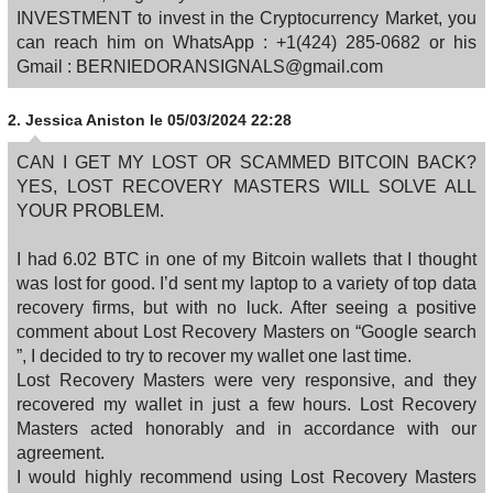
INVESTMENT to invest in the Cryptocurrency Market, you
can reach him on WhatsApp : +1(424) 285-0682 or his
Gmail : BERNIEDORANSIGNALS@gmail.com
2.
Jessica Aniston
le 05/03/2024 22:28
CAN I GET MY LOST OR SCAMMED BITCOIN BACK?
YES, LOST RECOVERY MASTERS WILL SOLVE ALL
YOUR PROBLEM.
I had 6.02 BTC in one of my Bitcoin wallets that I thought
was lost for good. I’d sent my laptop to a variety of top data
recovery firms, but with no luck. After seeing a positive
comment about Lost Recovery Masters on “Google search
”, I decided to try to recover my wallet one last time.
Lost Recovery Masters were very responsive, and they
recovered my wallet in just a few hours. Lost Recovery
Masters acted honorably and in accordance with our
agreement.
I would highly recommend using Lost Recovery Masters