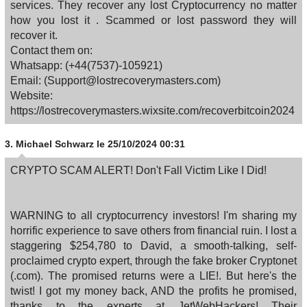
services. They recover any lost Cryptocurrency no matter
how you lost it . Scammed or lost password they will
recover it.
Contact them on:
Whatsapp: (+44(7537)-105921)
Email: (Support@lostrecoverymasters.com)
Website:
https://lostrecoverymasters.wixsite.com/recoverbitcoin2024
3.
Michael Schwarz
le 25/10/2024 00:31
CRYPTO SCAM ALERT! Don't Fall Victim Like I Did!
WARNING to all cryptocurrency investors! I'm sharing my
horrific experience to save others from financial ruin. I lost a
staggering $254,780 to David, a smooth-talking, self-
proclaimed crypto expert, through the fake broker Cryptonet
(.com). The promised returns were a LIE!. But here's the
twist! I got my money back, AND the profits he promised,
thanks to the experts at JetWebHackers! Their