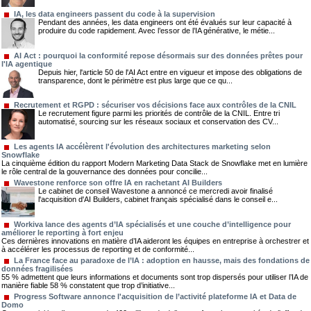
IA, les data engineers passent du code à la supervision
Pendant des années, les data engineers ont été évalués sur leur capacité à
produire du code rapidement. Avec l’essor de l’IA générative, le métie...
AI Act : pourquoi la conformité repose désormais sur des données prêtes pour
l'IA agentique
Depuis hier, l'article 50 de l'AI Act entre en vigueur et impose des obligations de
transparence, dont le périmètre est plus large que ce qu...
Recrutement et RGPD : sécuriser vos décisions face aux contrôles de la CNIL
Le recrutement figure parmi les priorités de contrôle de la CNIL. Entre tri
automatisé, sourcing sur les réseaux sociaux et conservation des CV...
Les agents IA accélèrent l'évolution des architectures marketing selon
Snowflake
La cinquième édition du rapport Modern Marketing Data Stack de Snowflake met en lumière
le rôle central de la gouvernance des données pour concilie...
Wavestone renforce son offre IA en rachetant AI Builders
Le cabinet de conseil Wavestone a annoncé ce mercredi avoir finalisé
l'acquisition d'AI Builders, cabinet français spécialisé dans le conseil e...
Workiva lance des agents d’IA spécialisés et une couche d’intelligence pour
améliorer le reporting à fort enjeu
Ces dernières innovations en matière d’IA aideront les équipes en entreprise à orchestrer et
à accélérer les processus de reporting et de conformité...
La France face au paradoxe de l’IA : adoption en hausse, mais des fondations de
données fragilisées
55 % admettent que leurs informations et documents sont trop dispersés pour utiliser l’IA de
manière fiable 58 % constatent que trop d’initiative...
Progress Software annonce l'acquisition de l’activité plateforme IA et Data de
Domo