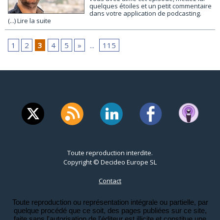
quelques étoiles et un petit commentaire
dans votre application de podcasting.
(...) Lire la suite
1
2
3
4
5
»
...
115
Toute reproduction interdite.
Copyright © Decideo Europe SL
Contact
Toute reproduction ou représentation intégrale ou partielle, par
quelque procédé que ce soit, des pages publiées sur ce site,
faite sans l'autorisation de l'éditeur est illicite et constitue une