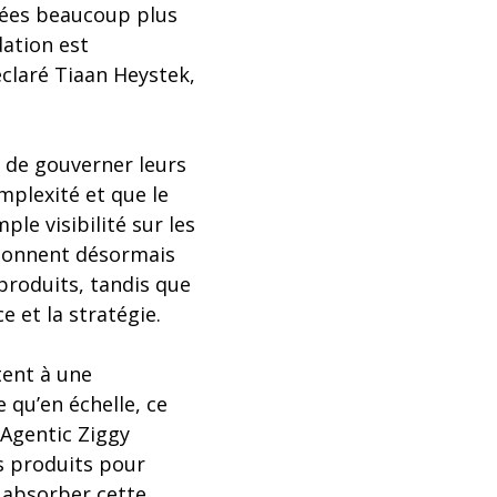
isées beaucoup plus
dation est
éclaré Tiaan Heystek,
 de gouverner leurs
mplexité et que le
le visibilité sur les
ordonnent désormais
produits, tandis que
e et la stratégie.
tent à une
 qu’en échelle, ce
"Agentic Ziggy
s produits pour
à absorber cette