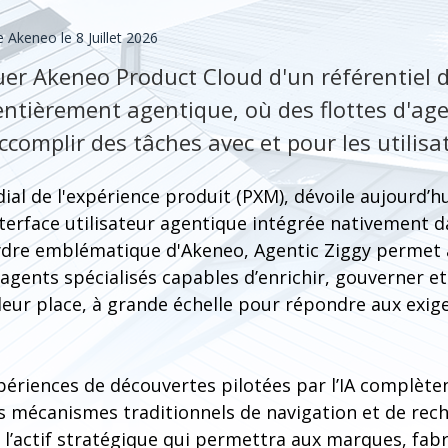
Akeneo le 8 Juillet 2026
uer Akeneo Product Cloud d'un référentiel d
ntièrement agentique, où des flottes d'age
complir des tâches avec et pour les utilisa
al de l'expérience produit (PXM), dévoile aujourd’hu
nterface utilisateur agentique intégrée nativement 
hydre emblématique d'Akeneo, Agentic Ziggy permet a
d'agents spécialisés capables d’enrichir, gouverner et
leur place, à grande échelle pour répondre aux ex
périences de découvertes pilotées par l’IA complèt
es mécanismes traditionnels de navigation et de rec
l’actif stratégique qui permettra aux marques, fabr