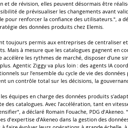
n et de révision, elles peuvent désormais être réal
sibilité de prévisualiser les changements avant vali
e pour renforcer la confiance des utilisateurs.", a d
tratégie des données produits chez Elemis.
t toujours permis aux entreprises de centraliser et
ts. Mais à mesure que les catalogues gagnent en co
ccélère les rythmes de marché, disposer d’une simp
plus. Agentic Ziggy va plus loin : des agents IA co
ionnels sur l’ensemble du cycle de vie des données 
nt un contrôle total sur les décisions, la gouvernanc
 les équipes en charge des données produits s’adap
e des catalogues. Avec l’accélération, tant en vitesse
ntensifier", a déclaré Romain Fouache, PDG d'Akeneo. 
ées d'expertise d’Akeneo dans la gestion des donnée
s à faire évoluer leurs opérations à grande échelle, 