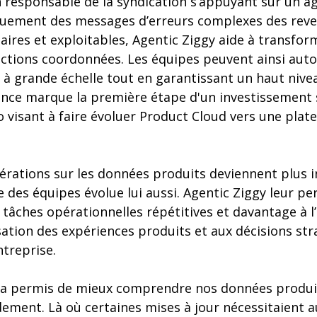
n responsable de la syndication s’appuyant sur un a
quement des messages d’erreurs complexes des rev
ires et exploitables, Agentic Ziggy aide à transfor
actions coordonnées. Les équipes peuvent ainsi aut
 à grande échelle tout en garantissant un haut nive
nce marque la première étape d'un investissement 
o visant à faire évoluer Product Cloud vers une pla
rations sur les données produits deviennent plus in
e des équipes évolue lui aussi. Agentic Ziggy leur p
tâches opérationnelles répétitives et davantage à l
isation des expériences produits et aux décisions st
ntreprise.
 a permis de mieux comprendre nos données produit
ement. Là où certaines mises à jour nécessitaient 