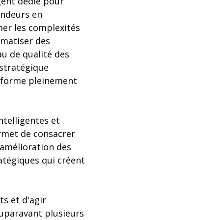
gent dédié pour
endeurs en
mer les complexités
omatiser des
au de qualité des
stratégique
teforme pleinement
telligentes et
ermet de consacrer
’amélioration des
ratégiques qui créent
s et d'agir
auparavant plusieurs