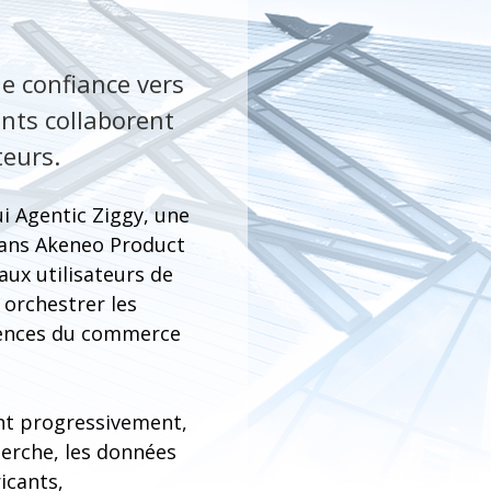
e confiance vers
nts collaborent
teurs.
i Agentic Ziggy, une
dans Akeneo Product
ux utilisateurs de
 orchestrer les
igences du commerce
ent progressivement,
herche, les données
icants,