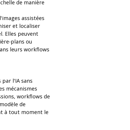
échelle de manière
 d'images assistées
ser et localiser
l. Elles peuvent
ière-plans ou
dans leurs workflows
par l'IA sans
 les mécanismes
ssions, workflows de
t modèle de
nt à tout moment le