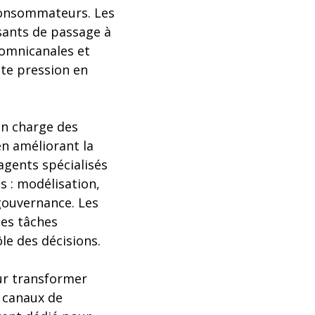
 consommateurs. Les
sants de passage à
 omnicanales et
tte pression en
en charge des
n améliorant la
agents spécialisés
s : modélisation,
gouvernance. Les
les tâches
le des décisions.
our transformer
s canaux de