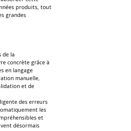
onnées produits, tout
es grandes
 de la
re concrète grâce à
es en langage
ration manuelle,
lidation et de
lligente des erreurs
utomatiquement les
ompréhensibles et
euvent désormais