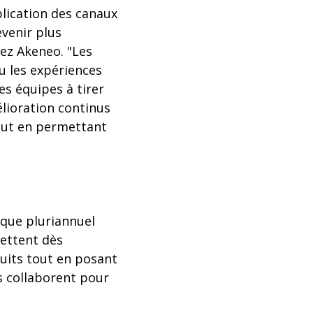
plication des canaux
evenir plus
hez Akeneo. "Les
u les expériences
es équipes à tirer
élioration continus
tout en permettant
ique pluriannuel
mettent dès
duits tout en posant
s collaborent pour