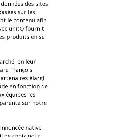
 données des sites
basées sur les
nt le contenu afin
vec unitQ fournit
es produits en se
arché, en leur
lare François
artenaires élargi
ude en fonction de
ux équipes les
parente sur notre
 annoncée native
il de choix pour