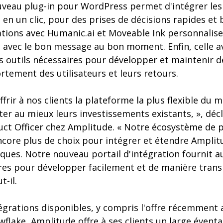
veau plug-in pour WordPress permet d'intégrer les
n un clic, pour des prises de décisions rapides et 
ations avec Humanic.ai et Moveable Ink personnalise
s avec le bon message au bon moment. Enfin, celle a
s outils nécessaires pour développer et maintenir d
tement des utilisateurs et leurs retours.
frir à nos clients la plateforme la plus flexible du m
er au mieux leurs investissements existants, », déc
uct Officer chez Amplitude. « Notre écosystème de p
encore plus de choix pour intégrer et étendre Amplit
iques. Notre nouveau portail d'intégration fournit a
res pour développer facilement et de manière trans
t-il.
tégrations disponibles, y compris l'offre récemment
flake, Amplitude offre à ses clients un large éventa