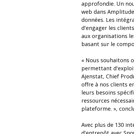
approfondie. Un nou
web dans Amplitude e
données. Les intégr
d'engager les client
aux organisations le
basant sur le compor
« Nous souhaitons of
permettant d'exploit
Ajenstat, Chief Prod
offre à nos clients 
leurs besoins spécif
ressources nécessai
plateforme. », conclu
Avec plus de 130 in
d'entrepôt avec Snow