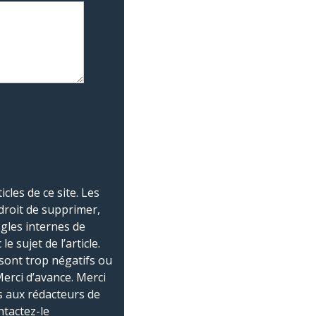
les de ce site. Les
droit de supprimer,
ègles internes de
 sujet de l’article.
sont trop négatifs ou
Merci d’avance. Merci
 aux rédacteurs de
ntactez-le