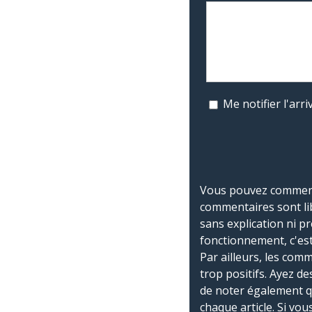
Me notifier l'ar
Vous pouvez commente
commentaires sont li
sans explication ni p
fonctionnement, c'est
Par ailleurs, les co
trop positifs. Ayez de
de noter également 
chaque article. Si vo