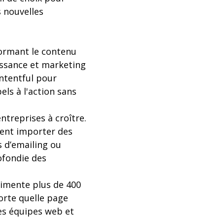
s nouvelles
formant le contenu
issance et marketing
ntentful pour
ls à l'action sans
treprises à croître.
vent importer des
 d’emailing ou
ofondie des
limente plus de 400
orte quelle page
les équipes web et