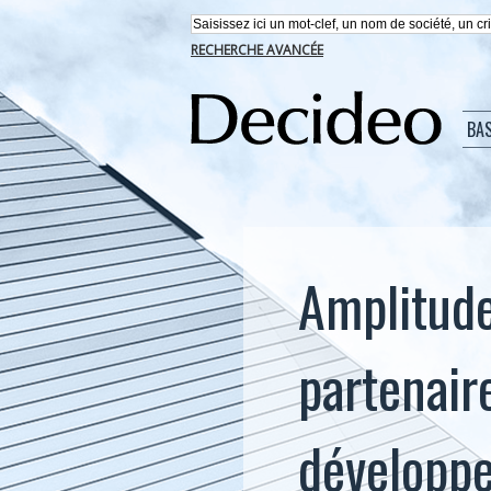
RECHERCHE AVANCÉE
BA
Amplitud
partenair
développe