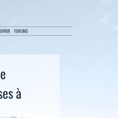
OUVRIR
FORUMS
de
ses à