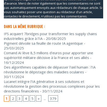
d’avance. Merci de noter également que les commentaires ne sont
pas automatiquement envoyés aux rédacteurs de chaque article. Si
vous souhaitez poser une question au rédacteur d'un article,
contactez-le directement, n'utilisez pas les commentaires.
DANS LA MÊME RUBRIQUE :
IFS acquiert 7bridges pour transformer les supply chains
industrielles grâce à l'IA
- 20/08/2025
Pigment dévoile sa feuille de route IA agentique
-
25/03/2025
Comand AI lève 8,5 millions d'euros pour apporter une
supériorité militaire décisive à la France et ses alliés
-
16/12/2024
Des algorithmes capables de dépasser l’œil humain : l’IA
révolutionne le dépistage des maladies oculaires
-
30/11/2024
Lucanet intègre l’IA générative à ses solutions et
révolutionne la gestion des processus complexes pour les
directions financières
- 30/11/2024
1
2
3
4
5
»
...
379