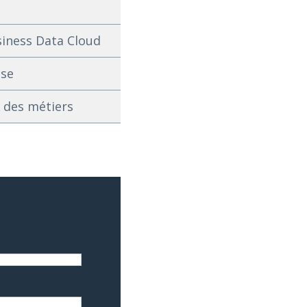
siness Data Cloud
ise
A des métiers