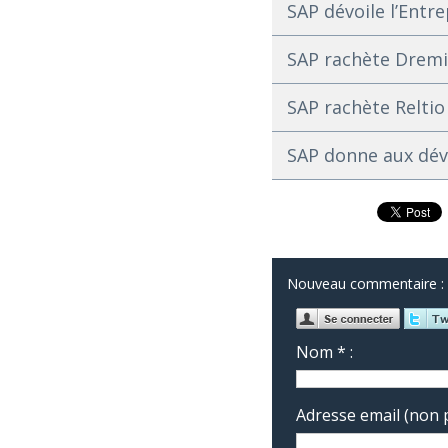
SAP dévoile l’Ent
SAP rachète Dremio
SAP rachète Reltio
SAP donne aux déve
Nouveau commentaire :
Nom * :
Adresse email (non p