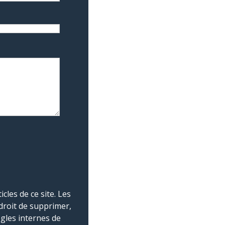
les de ce site. Les
droit de supprimer,
ègles internes de