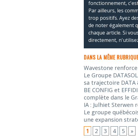
fonctionnement, c'est
Par ailleurs, les co
trop positifs. Ayez de
de noter également 
chaque article. Si vo
directement, n'utilis
DANS LA MÊME RUBRIQUE
Wavestone renforce s
Le Groupe DATASOLUT
sa trajectoire DATA 
BE CONFIG et EFFIDI
complète dans le G
IA : Julhiet Sterwen
Le groupe québécois
une expansion stra
1
2
3
4
5
»