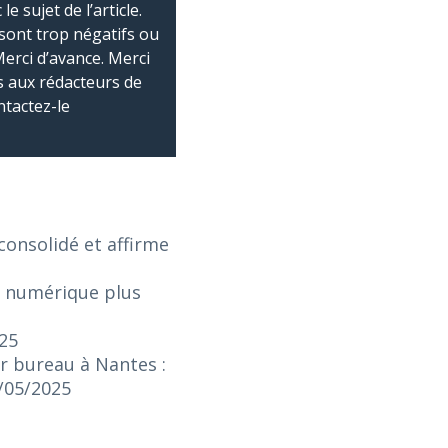
 sujet de l’article.
sont trop négatifs ou
Merci d’avance. Merci
 aux rédacteurs de
ntactez-le
onsolidé et affirme
e numérique plus
025
r bureau à Nantes :
3/05/2025