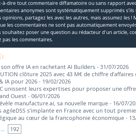
-à-dire tout commentaire diffamatoire ou sans rapport avec le
mmentaires anonymes sont systématiquement supprimés s’ils 
s opinions, partagez les avec les autres, mais assumez les ! 
que les commentaires ne sont pas automatiquement envoyés
us souhaitez poser une question au rédacteur d'un article, co
ez pas les commentaires.
 :
on offre IA en rachetant AI Builders
- 31/07/2026
ION clôture 2025 avec 43 M€ de chiffre d’affaires c
& IA pour 2026
- 19/02/2026
C unissent leurs expertises pour proposer une offr
rand Ouest
- 06/01/2026
 révèle manufacture.ai, sa nouvelle marque
- 16/07/2
 agileDSS s’implante en France avec un tout premie
tégique au cœur de la francophonie économique
- 1
...
192