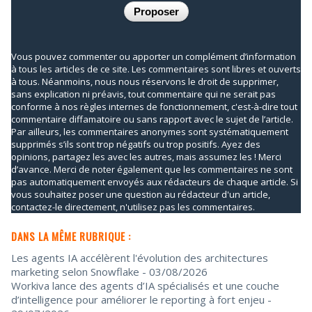
Vous pouvez commenter ou apporter un complément d’information
à tous les articles de ce site. Les commentaires sont libres et ouverts
à tous. Néanmoins, nous nous réservons le droit de supprimer,
sans explication ni préavis, tout commentaire qui ne serait pas
conforme à nos règles internes de fonctionnement, c'est-à-dire tout
commentaire diffamatoire ou sans rapport avec le sujet de l’article.
Par ailleurs, les commentaires anonymes sont systématiquement
supprimés s’ils sont trop négatifs ou trop positifs. Ayez des
opinions, partagez les avec les autres, mais assumez les ! Merci
d’avance. Merci de noter également que les commentaires ne sont
pas automatiquement envoyés aux rédacteurs de chaque article. Si
vous souhaitez poser une question au rédacteur d'un article,
contactez-le directement, n'utilisez pas les commentaires.
DANS LA MÊME RUBRIQUE :
Les agents IA accélèrent l'évolution des architectures
marketing selon Snowflake
- 03/08/2026
Workiva lance des agents d’IA spécialisés et une couche
d’intelligence pour améliorer le reporting à fort enjeu
-