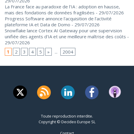
29/07/2026
La France face au paradoxe de l’IA : adoption en hausse,
mais des fondations de données fragilisées
- 29/07/2026
Progress Software annonce l'acquisition de l’activité
plateforme IA et Data de Domo
- 29/07/2026
Snowflake lance Cortex AI Gateway pour une supervision
unifiée des agents d'IA et une meilleure maîtrise des coûts
-
29/07/2026
1
2
3
4
5
»
...
2004
Toute reproduction interdite.
Copyright © Decideo Europe SL
Contact