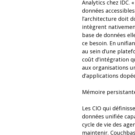
Analytics chez IDC. 
données accessibles 
l’architecture doit 
intègrent nativemen
base de données ell
ce besoin. En unifia
au sein d’une platef
coût d’intégration q
aux organisations u
d’applications dopées
Mémoire persistant
Les CIO qui définiss
données unifiée capa
cycle de vie des age
maintenir. Couchbas