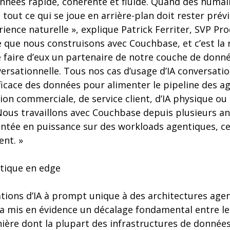
nnées rapide, cohérente et fluide. Quand des humai
, tout ce qui se joue en arrière-plan doit rester pré
rience naturelle », explique Patrick Ferriter, SVP Pr
 que nous construisons avec Couchbase, et c’est la 
e faire d’eux un partenaire de notre couche de donn
ersationnelle. Tous nos cas d’usage d’IA conversati
icace des données pour alimenter le pipeline des agen
ion commerciale, de service client, d’IA physique ou
ous travaillons avec Couchbase depuis plusieurs ann
tée en puissance sur des workloads agentiques, cet
nt. »
ntique en edge
ations d’IA à prompt unique à des architectures ag
 a mis en évidence un décalage fondamental entre l
nière dont la plupart des infrastructures de donnée