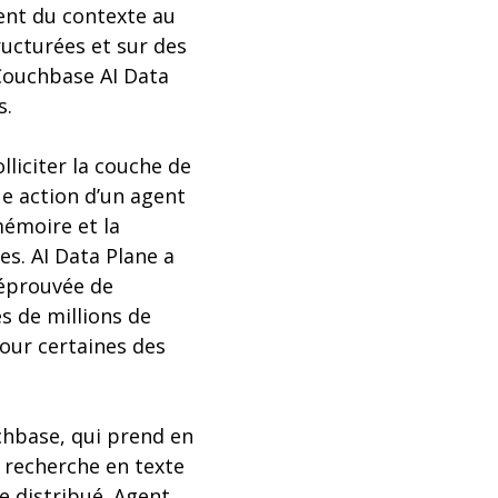
ent du contexte au
ructurées et sur des
 Couchbase AI Data
s.
lliciter la couche de
ue action d’un agent
mémoire et la
es. AI Data Plane a
 éprouvée de
s de millions de
pour certaines des
chbase, qui prend en
 recherche en texte
e distribué. Agent