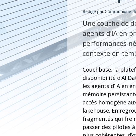
Rédigé par Communiqué de 
Une couche de do
agents d’IA en p
performances néc
contexte en temp
Couchbase, la plate
disponibilité d’AI D
les agents d’IA en 
mémoire persistante
accès homogène aux 
lakehouse. En regro
fragmentés qui frein
passer des pilotes 
plus cohérentes, d’o