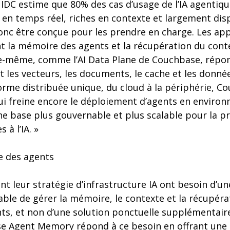
« IDC estime que 80% des cas d’usage de l’IA agentiq
en temps réel, riches en contexte et largement disp
donc être conçue pour les prendre en charge. Les ap
t la mémoire des agents et la récupération du conte
e-même, comme l’AI Data Plane de Couchbase, répo
nt les vecteurs, les documents, le cache et les donn
orme distribuée unique, du cloud à la périphérie, Co
ui freine encore le déploiement d’agents en environ
ne base plus gouvernable et plus scalable pour la p
 à l’IA. »
e des agents
ent leur stratégie d’infrastructure IA ont besoin d’u
ble de gérer la mémoire, le contexte et la récupéra
nts, et non d’une solution ponctuelle supplémentaire
e Agent Memory répond à ce besoin en offrant une