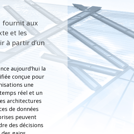
i fournit aux
te et les
r à partir d’un
nce aujourd’hui la
nifiée conçue pour
nisations une
temps réel et un
es architectures
ices de données
eprises peuvent
dre des décisions
r des gains