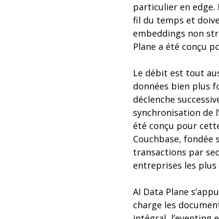
particulier en edge.
fil du temps et doiv
embeddings non struc
Plane a été conçu p
Le débit est tout au
données bien plus fo
déclenche successive
synchronisation de l
été conçu pour cette
Couchbase, fondée s
transactions par sec
entreprises les plu
AI Data Plane s’appu
charge les documents
intégral, l’eventing