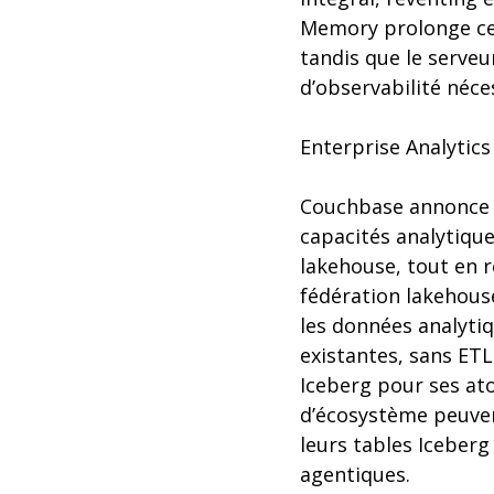
Memory prolonge cet
tandis que le serveu
d’observabilité néc
Enterprise Analytics
Couchbase annonce é
capacités analytiqu
lakehouse, tout en r
fédération lakehous
les données analyti
existantes, sans ET
Iceberg pour ses at
d’écosystème peuven
leurs tables Iceber
agentiques.