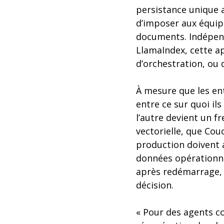
persistance unique 
d’imposer aux équipe
documents. Indépend
LlamaIndex, cette a
d’orchestration, ou 
À mesure que les en
entre ce sur quoi il
l’autre devient un f
vectorielle, que Cou
production doivent 
données opérationnel
après redémarrage, l
décision.
« Pour des agents co