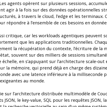
 Les agents opèrent sur plusieurs sessions, accumul
ent agir à la fois sur des données opérationnelles st
turés, à travers le cloud, l’edge et les terminaux.
our répondre à l’ensemble de ces besoins en donnée
ssi critique, car les workloads agentiques peuvent so
rtement que les applications traditionnelles. Chaq
ment la récupération du contexte, l’écriture de la 
’état, souvent sur des milliers de sessions simultané
 échelle, en s’appuyant sur l’architecture scale-out
ur la mémoire, qui prend déjà en charge des dizaine
onde avec une latence inférieure à la milliseconde 
s exigeantes au monde.
ie sur l’architecture distribuée multimodèle de Cou
 JSON, le key-value, SQL pour les requêtes JSON, la
 et la recherche vectorielle au sein d’un même systèm