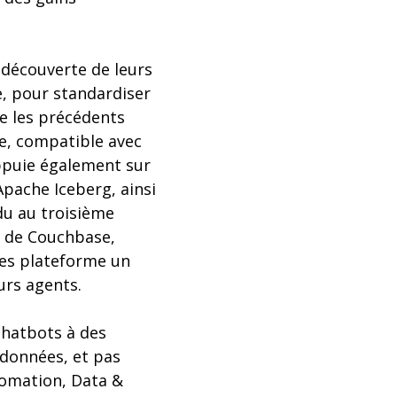
 découverte de leurs
e, pour standardiser
pe les précédents
e, compatible avec
ppuie également sur
Apache Iceberg, ainsi
du au troisième
t de Couchbase,
pes plateforme un
urs agents.
chatbots à des
 données, et pas
tomation, Data &