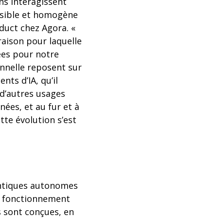
ns interagissent
visible et homogène
oduct chez Agora. «
raison pour laquelle
ées pour notre
onnelle reposent sur
ts d’IA, qu’il
 d’autres usages
ées, et au fur et à
te évolution s’est
entiques autonomes
e fonctionnement
s sont conçues, en