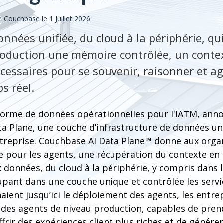
Couchbase le 1 Juillet 2026
nnées unifiée, du cloud à la périphérie, qu
roduction une mémoire contrôlée, un contex
essaires pour se souvenir, raisonner et agi
s réel.
forme de données opérationnelles pour l'IATM, anno
ata Plane, une couche d’infrastructure de données u
entreprise. Couchbase AI Data Plane™ donne aux orga
 pour les agents, une récupération du contexte en 
données, du cloud à la périphérie, y compris dans l
upant dans une couche unique et contrôlée les serv
aient jusqu’ici le déploiement des agents, les entr
à des agents de niveau production, capables de pren
ffrir des expériences client plus riches et de génére