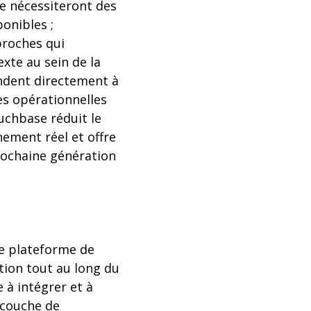
ue nécessiteront des
onibles ;
proches qui
xte au sein de la
ndent directement à
ées opérationnelles
uchbase réduit le
nement réel et offre
rochaine génération
ne plateforme de
tion tout au long du
 à intégrer et à
 couche de