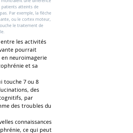
i montraient une différence
 patients atteints de
 pas. Par exemple, la flèche
ndante, ou le cortex moteur,
 touche le traitement de
le.
entre les activités
vante pourrait
s en neuroimagerie
izophrénie et sa
i touche 7 ou 8
ucinations, des
ognitifs, par
omme des troubles du
velles connaissances
phrénie, ce qui peut