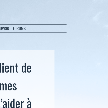
OUVRIR
FORUMS
lient de
hmes
’aider à