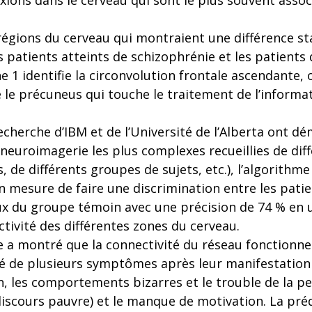
ions dans le cerveau qui sont le plus souvent associ
 régions du cerveau qui montraient une différence s
 patients atteints de schizophrénie et les patients q
he 1 identifie la circonvolution frontale ascendante,
e le précuneus qui touche le traitement de l’informat
recherche d’IBM et de l’Université de l’Alberta ont
neuroimagerie les plus complexes recueillies de diff
, de différents groupes de sujets, etc.), l’algorithm
 mesure de faire une discrimination entre les patie
x du groupe témoin avec une précision de 74 % en ut
activité des différentes zones du cerveau.
e a montré que la connectivité du réseau fonctionnel
é de plusieurs symptômes après leur manifestation 
n, les comportements bizarres et le trouble de la p
iscours pauvre) et le manque de motivation. La préd