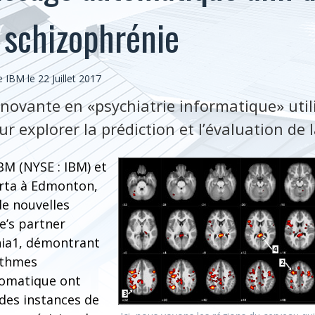
a schizophrénie
IBM le 22 Juillet 2017
ovante en «psychiatrie informatique» utilis
pour explorer la prédiction et l’évaluation de
IBM (NYSE : IBM) et
berta à Edmonton,
de nouvelles
e’s partner
nia1, démontrant
rithmes
tomatique ont
 des instances de