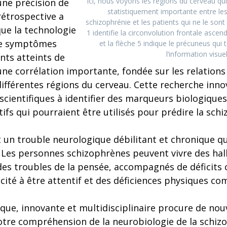
Ici, nous voyons les régions du cerveau qu
une précision de
statistiquement importante entre les
rétrospective a
schizophrénie et les patients qui ne le sont
ue la technologie
1 identifie la circonvolution frontale asce
 de symptômes
et la flèche 5 indique le précuneus qui
l’information visuel
ents atteints de
ne corrélation importante, fondée sur les relations 
ifférentes régions du cerveau. Cette recherche inno
scientifiques à identifier des marqueurs biologique
tifs qui pourraient être utilisés pour prédire la sch
 un trouble neurologique débilitant et chronique qu
 Les personnes schizophrènes peuvent vivre des hall
des troubles de la pensée, accompagnés de déficits c
cité à être attentif et des déficiences physiques c
que, innovante et multidisciplinaire procure de nou
otre compréhension de la neurobiologie de la schizo