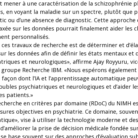
mener à une caractérisation de la schizophrénie pl
, en voyant la maladie sur un spectre, plutôt que p
tic ou d’une absence de diagnostic. Cette approche d
axée sur les données pourrait finalement aider les cl
ment personnalisés.
e ces travaux de recherche est de déterminer et d’é
sur les données afin de définir les états mentaux et 
triques et neurologiques», affirme Ajay Royyuru, vi
e, groupe Recherche IBM. «Nous espérons également o
 façon dont l’IA et l’apprentissage automatique peuv
troubles psychiatriques et neurologiques et d’aider le
les patients.»
 recherche en critères par domaine (RDoC) du NIMH e
sures objectives en psychiatrie. Ce domaine, souve
tique», vise à utiliser la technologie moderne et d
 d’améliorer la prise de décision médicale fondée sur
e se base souvent sur des approches d’évaluation sub