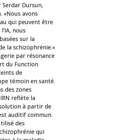
Dr Serdar Dursun,
ta. «Nous avons
au qui peuvent être
l’IA, nous
basées sur la
e la schizophrénie.»
agerie par résonance
rt du Function
teints de
upe témoin en santé.
ns des zones
IRN reflète la
solution à partir de
test auditif commun.
tilisé des
chizophrénie qui