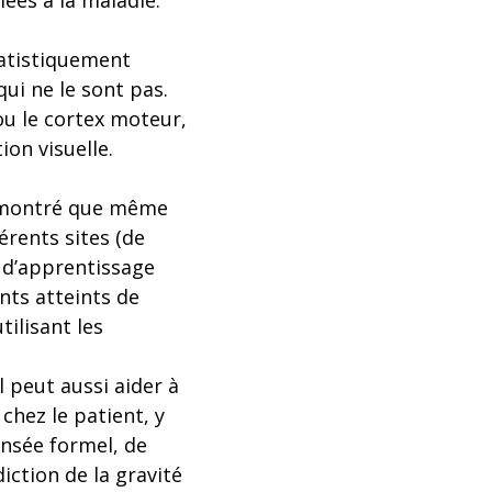
ées à la maladie.
tatistiquement
ui ne le sont pas.
 ou le cortex moteur,
ion visuelle.
 démontré que même
érents sites (de
e d’apprentissage
nts atteints de
ilisant les
 peut aussi aider à
chez le patient, y
ensée formel, de
iction de la gravité