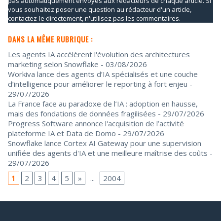
pas automatiquement envoyés aux rédacteurs de chaque article. Si
vous souhaitez poser une question au rédacteur d'un article,
contactez-le directement, n'utilisez pas les commentaires.
DANS LA MÊME RUBRIQUE :
Les agents IA accélèrent l'évolution des architectures
marketing selon Snowflake
- 03/08/2026
Workiva lance des agents d’IA spécialisés et une couche
d’intelligence pour améliorer le reporting à fort enjeu
-
29/07/2026
La France face au paradoxe de l’IA : adoption en hausse,
mais des fondations de données fragilisées
- 29/07/2026
Progress Software annonce l'acquisition de l’activité
plateforme IA et Data de Domo
- 29/07/2026
Snowflake lance Cortex AI Gateway pour une supervision
unifiée des agents d'IA et une meilleure maîtrise des coûts
-
29/07/2026
1
2
3
4
5
»
...
2004