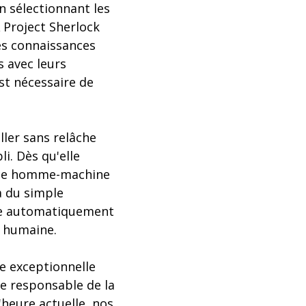
en sélectionnant les
A Project Sherlock
ces connaissances
s avec leurs
st nécessaire de
ller sans relâche
li. Dès qu'elle
face homme-machine
à du simple
ste automatiquement
n humaine.
ce exceptionnelle
le responsable de la
'heure actuelle, nos