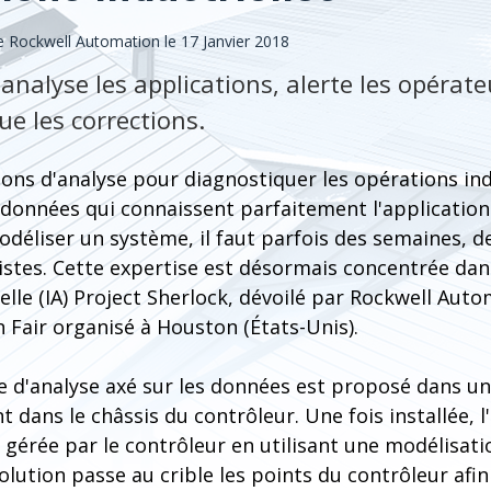
Rockwell Automation le 17 Janvier 2018
analyse les applications, alerte les opérate
tue les corrections.
ions d'analyse pour diagnostiquer les opérations ind
 données qui connaissent parfaitement l'application
déliser un système, il faut parfois des semaines, d
listes. Cette expertise est désormais concentrée da
cielle (IA) Project Sherlock, dévoilé par Rockwell Auto
 Fair organisé à Houston (États-Unis).
e d'analyse axé sur les données est proposé dans u
t dans le châssis du contrôleur. Une fois installée, l
n gérée par le contrôleur en utilisant une modélisat
olution passe au crible les points du contrôleur afin 