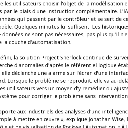
se les utilisateurs choisir l'objet de la modélisation 
es par le biais d'une instruction complémentaire. L'I
onnées qui passent par le contrôleur et se sert de 
èle. Quelques minutes lui suffisent. Les historique
données ne sont pas nécessaires, pas plus qu'il n'e
e la couche d'automatisation.
éfini, la solution Project Sherlock continue de survei
erche d'anomalies d'après le référentiel logique étab
 elle déclenche une alarme sur l'écran d'une inter
d. Lorsque le problème se reproduit, elle va au-del
 les utilisateurs vers un moyen d'y remédier ou aju
ystème pour corriger le problème sans interventio
pporte aux industriels des analyses d'une intelligen
mple à mettre en œuvre », explique Jonathan Wise, 
le et de visualisation de Rockwell Automation. « À l