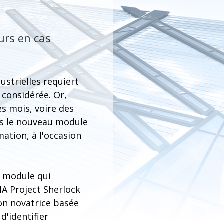
urs en cas
ustrielles requiert
 considérée. Or,
es mois, voire des
ns le nouveau module
mation, à l'occasion
n module qui
'IA Project Sherlock
ion novatrice basée
d'identifier