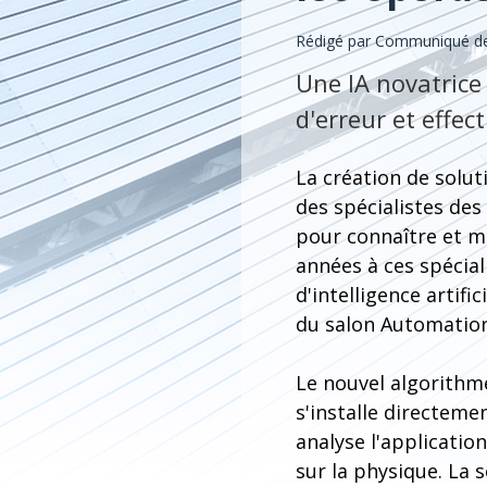
Rédigé par Communiqué de 
Une IA novatrice 
d'erreur et effec
La création de solut
des spécialistes des
pour connaître et mo
années à ces spécia
d'intelligence artifi
du salon Automation
Le nouvel algorithm
s'installe directemen
analyse l'applicatio
sur la physique. La s