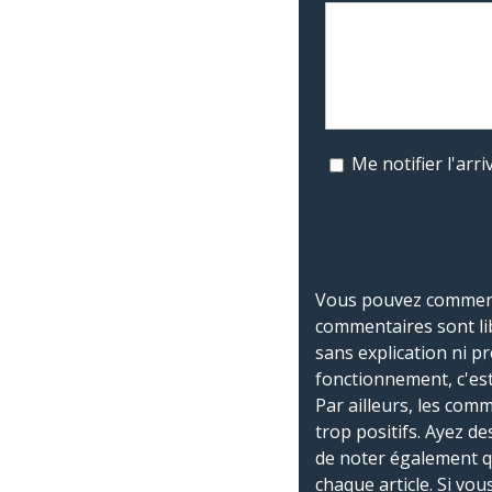
Me notifier l'ar
Vous pouvez commente
commentaires sont li
sans explication ni p
fonctionnement, c'est
Par ailleurs, les co
trop positifs. Ayez de
de noter également 
chaque article. Si vo