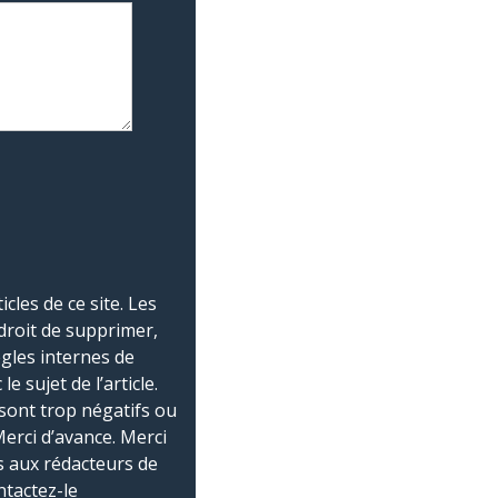
les de ce site. Les
droit de supprimer,
ègles internes de
 sujet de l’article.
sont trop négatifs ou
Merci d’avance. Merci
 aux rédacteurs de
ntactez-le