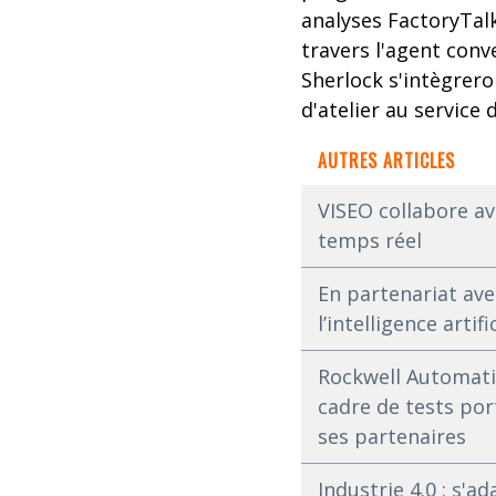
analyses FactoryTalk
travers l'agent conve
Sherlock s'intègrer
d'atelier au service
AUTRES ARTICLES
VISEO collabore av
temps réel
En partenariat ave
l’intelligence arti
Rockwell Automation
cadre de tests por
ses partenaires
Industrie 4.0 : s'a