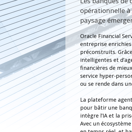
Les banques de dé
opérationnelle à
paysage émergent
Oracle Financial Ser
entreprise enrichies
préconstruits. Grâce
intelligentes et d’a
financières de mieux
service hyper-person
ou se rende dans un
La plateforme agenti
pour bâtir une banq
intègre l’IA et la p
Avec un écosystème a
en temps réel, et h