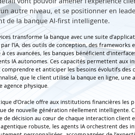
tail vont pouvoir amener l’expérience client
 un autre niveau, et se positionner en lead
 de la banque AI-first intelligente.
vices transforme la banque avec une suite d’applicat
 par l’IA, des outils de conception, des frameworks e
 à ces avancées, les banques bénéficient d’interface
gents IA autonomes. Ces capacités permettent aux in
 comprendre et anticiper les besoins évolutifs des cl
nalisé, que le client utilise la banque en ligne, une
e agence physique.
que d’Oracle offre aux institutions financières les p
ue de nouvelle génération réellement intelligente. 
rise de décision au cœur de chaque interaction client 
gentique robuste, les agents IA orchestrent des int
autement personnalisées, accompagnées de l’expert