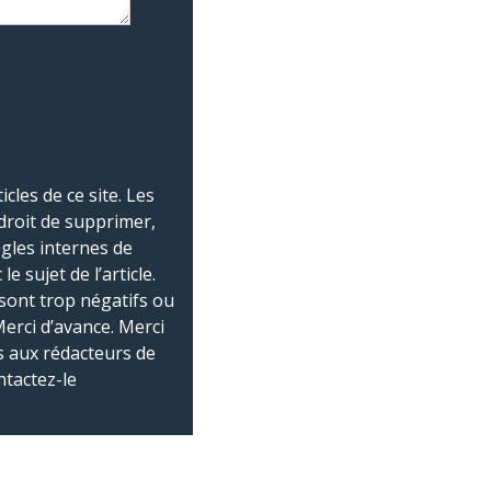
les de ce site. Les
droit de supprimer,
ègles internes de
 sujet de l’article.
sont trop négatifs ou
Merci d’avance. Merci
 aux rédacteurs de
ntactez-le