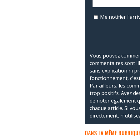
Me notifier l'ar
Vous pouvez commente
commentaires sont li
sans explication ni p
fonctionnement, c'est
Par ailleurs, les co
trop positifs. Ayez de
de noter également 
chaque article. Si vo
directement, n'utilis
DANS LA MÊME RUBRIQUE