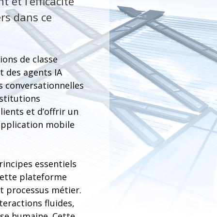
 et l’efficacité
ers dans ce
ions de classe
t des agents IA
s conversationnelles
stitutions
ients et d’offrir un
 application mobile
rincipes essentiels
Cette plateforme
et processus métier.
eractions fluides,
ise humaine. Cette