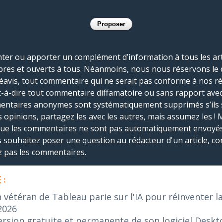
r ou apporter un complément d’information à tous les artic
bres et ouverts à tous. Néanmoins, nous nous réservons le 
réavis, tout commentaire qui ne serait pas conforme à nos r
-à-dire tout commentaire diffamatoire ou sans rapport avec le
mmentaires anonymes sont systématiquement supprimés s’ils 
s opinions, partagez les avec les autres, mais assumez les ! 
que les commentaires ne sont pas automatiquement envoyés
us souhaitez poser une question au rédacteur d'un article, co
ez pas les commentaires.
 :
n vétéran de Tableau parie sur l'IA pour réinventer l
2026
ersion gratuite et permanente de son logiciel Desk