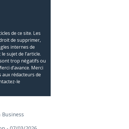
les de ce site. Les
droit de supprimer,
ègles internes de
 sujet de l’article.
sont trop négatifs ou
Merci d’avance. Merci
 aux rédacteurs de
ntactez-le
a Business
top
- 07/03/2026