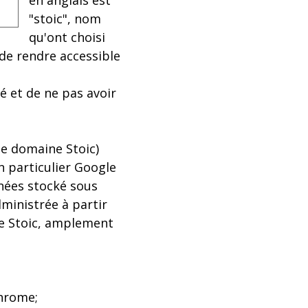
en anglais est
"stoic", nom
qu'ont choisi
 de rendre accessible
é et de ne pas avoir
de domaine Stoic)
 particulier Google
nées stocké sous
ministrée à partir
de Stoic, amplement
Chrome;