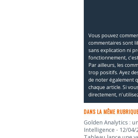
Vous pouvez commente
commentaires sont li
sans explication ni p
fonctionnement, c'est
Par ailleurs, les co
trop positifs. Ayez de
de noter également 
chaque article. Si vo
directement, n'utilis
DANS LA MÊME RUBRIQUE
Golden Analytics : u
Intelligence
- 12/04/
Tableau lance une v