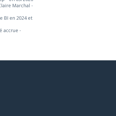
Claire Marchal
-
e BI en 2024 et
té accrue
-