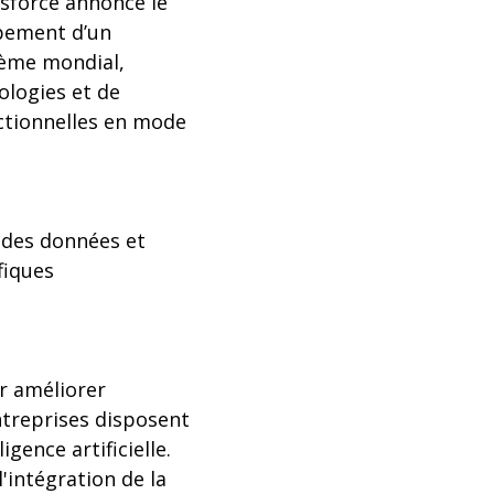
esforce annonce le
ppement d’un
tème mondial,
ologies et de
ctionnelles en mode
n des données et
fiques
r améliorer
entreprises disposent
igence artificielle.
'intégration de la