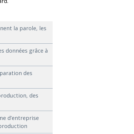
ard.
nent la parole, les
es données grâce à
éparation des
 production, des
rme d’entreprise
 production