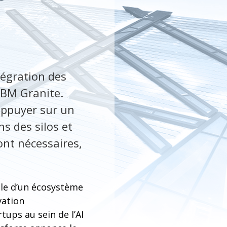
tégration des
IBM Granite.
appuyer sur un
s des silos et
ont nécessaires,
file d’un écosystème
vation
tups au sein de l’AI