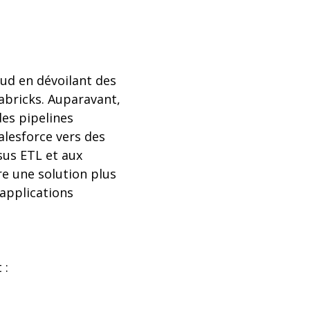
oud en dévoilant des
abricks. Auparavant,
des pipelines
alesforce vers des
sus ETL et aux
re une solution plus
 applications
 :