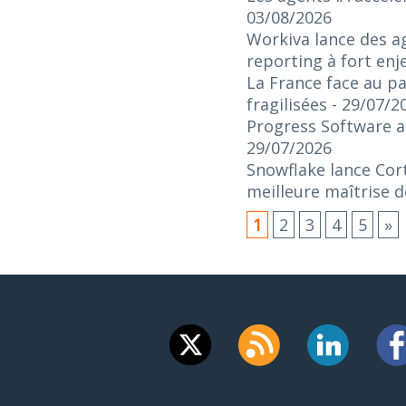
03/08/2026
Workiva lance des ag
reporting à fort enj
La France face au pa
fragilisées
- 29/07/2
Progress Software an
29/07/2026
Snowflake lance Cort
meilleure maîtrise d
1
2
3
4
5
»