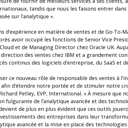
ure de fournir de meilleurs services à ses clients, à
rnationaux, tandis que nous les faisons entrer dans
sée sur l’analytique ».
ns d’expérience en matière de ventes et de Go-To-Ma
près avoir occupé les fonctions de Senior Vice Pres
Cloud et de Managing Director chez Oracle UK. Aupa
 direction des ventes chez IBM et a grandement cont
ès continus des logiciels d’entreprise, du SaaS et de 
osser ce nouveau rôle de responsable des ventes à l’i
 afin d’étendre notre portée et de stimuler notre cro
Richard Petley, EVP, International. « À mesure que 
on fulgurante de l’analytique avancée et des technol
 devient de plus en plus évident que ces outils jouer
nvestissements des entreprises dans leur transforma
ytique avancée et la mise en place des technologies 