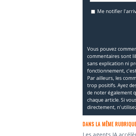
Me notifier l'ar
Vous pouvez commente
commentaires sont li
sans explication ni p
fonctionnement, c'est
Par ailleurs, les co
trop positifs. Ayez de
de noter également 
chaque article. Si vo
directement, n'utilis
DANS LA MÊME RUBRIQUE
Les agents IA accélè