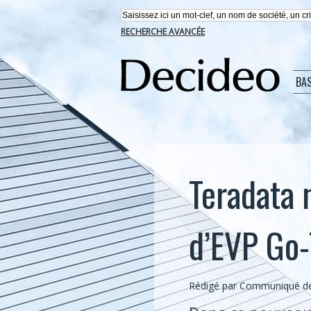
RECHERCHE AVANCÉE
BA
Teradata 
d’EVP Go-
Rédigé par Communiqué de 