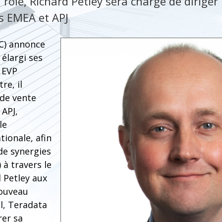
rôle, Richard Petley sera chargé de diriger 
s EMEA et APJ
C) annonce
 élargi ses
 EVP
re, il
 de vente
 APJ,
le
tionale, afin
de synergies
à travers le
 Petley aux
ouveau
l, Teradata
rer sa