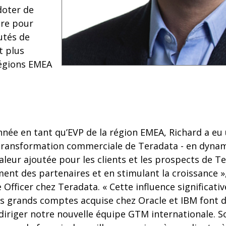
doter de
ire pour
utés de
t plus
régions EMEA
nnée en tant qu’EVP de la région EMEA, Richard a eu
 transformation commerciale de Teradata - en dynam
eur ajoutée pour les clients et les prospects de T
ent des partenaires et en stimulant la croissance »
 Officer chez Teradata. « Cette influence significativ
es grands comptes acquise chez Oracle et IBM font d
diriger notre nouvelle équipe GTM internationale. So