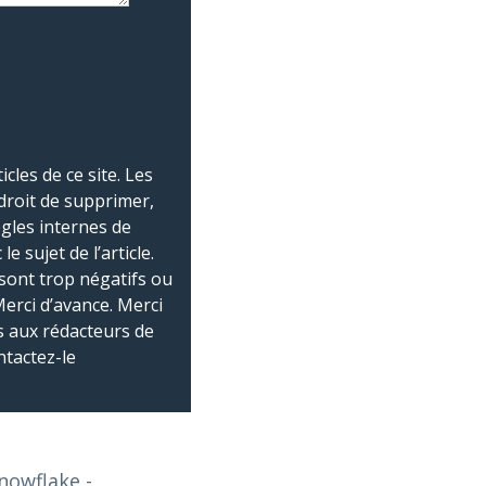
les de ce site. Les
droit de supprimer,
ègles internes de
 sujet de l’article.
sont trop négatifs ou
Merci d’avance. Merci
 aux rédacteurs de
ntactez-le
Snowflake
-