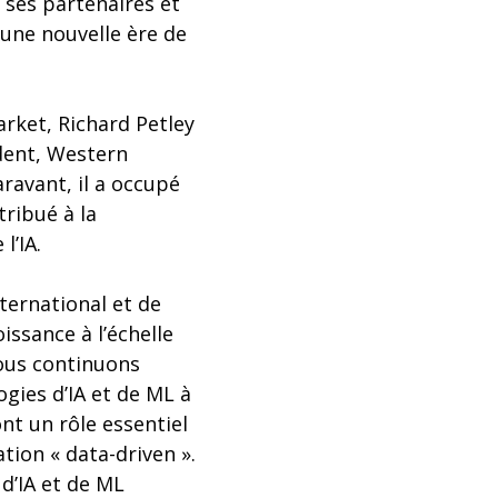
 ses partenaires et
 une nouvelle ère de
rket, Richard Petley
ident, Western
ravant, il a occupé
ribué à la
l’IA.
nternational et de
issance à l’échelle
nous continuons
ogies d’IA et de ML à
ont un rôle essentiel
tion « data-driven ».
d’IA et de ML