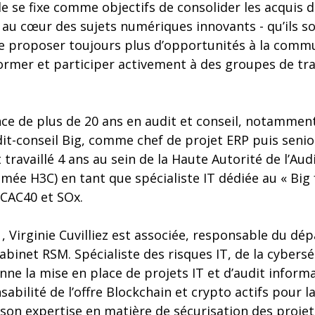
le se fixe comme objectifs de consolider les acquis d
t au cœur des sujets numériques innovants - qu’ils s
 de proposer toujours plus d’opportunités à la com
former et participer activement à des groupes de trav
nce de plus de 20 ans en audit et conseil, notammen
dit-conseil Big, comme chef de projet ERP puis seni
travaillé 4 ans au sein de la Haute Autorité de l’Audi
 H3C) en tant que spécialiste IT dédiée au « Big
CAC40 et SOx.
 Virginie Cuvilliez est associée, responsable du dé
abinet RSM. Spécialiste des risques IT, de la cyberséc
nne la mise en place de projets IT et d’audit informa
abilité de l’offre Blockchain et crypto actifs pour l
on expertise en matière de sécurisation des projet