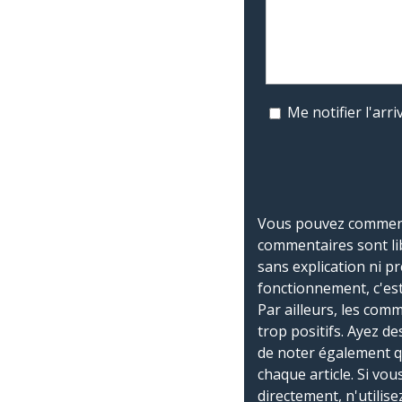
Me notifier l'ar
Vous pouvez commente
commentaires sont li
sans explication ni p
fonctionnement, c'est
Par ailleurs, les co
trop positifs. Ayez de
de noter également 
chaque article. Si vo
directement, n'utilis