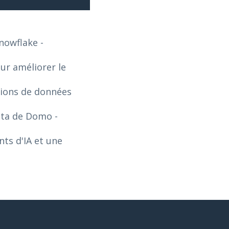
Snowflake
-
our améliorer le
tions de données
Data de Domo
-
ts d'IA et une