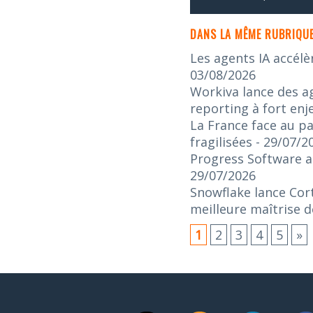
DANS LA MÊME RUBRIQUE
Les agents IA accélè
03/08/2026
Workiva lance des ag
reporting à fort enj
La France face au pa
fragilisées
- 29/07/2
Progress Software an
29/07/2026
Snowflake lance Cort
meilleure maîtrise d
1
2
3
4
5
»