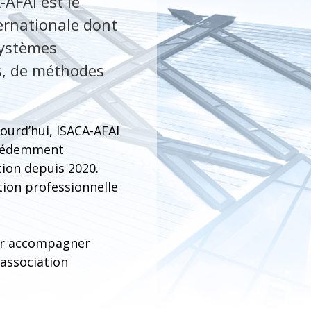
-AFAI est le
ternationale dont
systèmes
s, de méthodes
ourd’hui, ISACA-AFAI
récédemment
tion depuis 2020.
tion professionnelle
our accompagner
’association