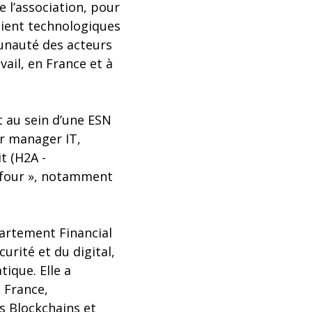
e l’association, pour
oient technologiques
munauté des acteurs
ail, en France et à
t au sein d’une ESN
or manager IT,
t (H2A -
 four », notamment
partement Financial
urité et du digital,
tique. Elle a
a France,
s Blockchains et