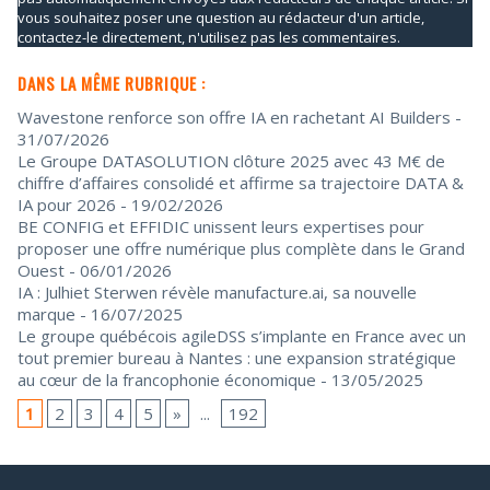
vous souhaitez poser une question au rédacteur d'un article,
contactez-le directement, n'utilisez pas les commentaires.
DANS LA MÊME RUBRIQUE :
Wavestone renforce son offre IA en rachetant AI Builders
-
31/07/2026
Le Groupe DATASOLUTION clôture 2025 avec 43 M€ de
chiffre d’affaires consolidé et affirme sa trajectoire DATA &
IA pour 2026
- 19/02/2026
BE CONFIG et EFFIDIC unissent leurs expertises pour
proposer une offre numérique plus complète dans le Grand
Ouest
- 06/01/2026
IA : Julhiet Sterwen révèle manufacture.ai, sa nouvelle
marque
- 16/07/2025
Le groupe québécois agileDSS s’implante en France avec un
tout premier bureau à Nantes : une expansion stratégique
au cœur de la francophonie économique
- 13/05/2025
1
2
3
4
5
»
...
192