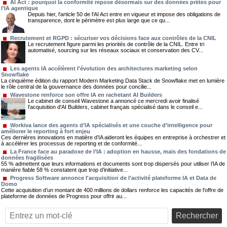
AI Act : pourquoi la conformité repose désormais sur des données prêtes pour
l'IA agentique
Depuis hier, l'article 50 de l'AI Act entre en vigueur et impose des obligations de
transparence, dont le périmètre est plus large que ce qu...
Recrutement et RGPD : sécuriser vos décisions face aux contrôles de la CNIL
Le recrutement figure parmi les priorités de contrôle de la CNIL. Entre tri
automatisé, sourcing sur les réseaux sociaux et conservation des CV...
Les agents IA accélèrent l'évolution des architectures marketing selon
Snowflake
La cinquième édition du rapport Modern Marketing Data Stack de Snowflake met en lumière
le rôle central de la gouvernance des données pour concilie...
Wavestone renforce son offre IA en rachetant AI Builders
Le cabinet de conseil Wavestone a annoncé ce mercredi avoir finalisé
l'acquisition d'AI Builders, cabinet français spécialisé dans le conseil e...
Workiva lance des agents d’IA spécialisés et une couche d’intelligence pour
améliorer le reporting à fort enjeu
Ces dernières innovations en matière d’IA aideront les équipes en entreprise à orchestrer et
à accélérer les processus de reporting et de conformité...
La France face au paradoxe de l’IA : adoption en hausse, mais des fondations de
données fragilisées
55 % admettent que leurs informations et documents sont trop dispersés pour utiliser l’IA de
manière fiable 58 % constatent que trop d’initiative...
Progress Software annonce l'acquisition de l’activité plateforme IA et Data de
Domo
Cette acquisition d’un montant de 400 millions de dollars renforce les capacités de l'offre de
plateforme de données de Progress pour offrir au...
Rechercher