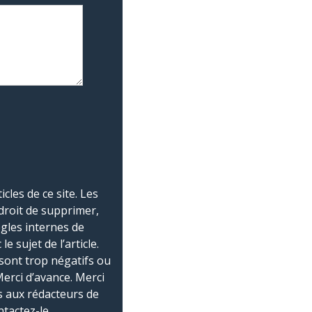
les de ce site. Les
droit de supprimer,
ègles internes de
 sujet de l’article.
sont trop négatifs ou
Merci d’avance. Merci
 aux rédacteurs de
ntactez-le