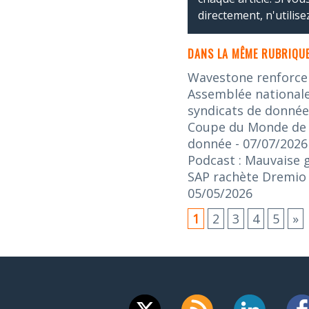
directement, n'utilis
DANS LA MÊME RUBRIQUE
Wavestone renforce s
Assemblée nationale 
syndicats de donnée
Coupe du Monde de la
donnée
- 07/07/2026
Podcast : Mauvaise 
SAP rachète Dremio :
05/05/2026
1
2
3
4
5
»