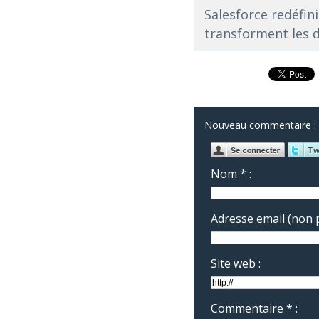
Salesforce redéfini
transforment les 
Nouveau commentaire :
Nom * :
Adresse email (non p
Site web :
Commentaire * :