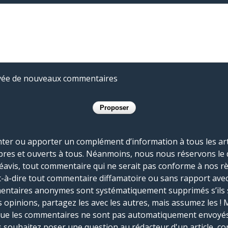
rivée de nouveaux commentaires
r ou apporter un complément d’information à tous les artic
bres et ouverts à tous. Néanmoins, nous nous réservons le 
réavis, tout commentaire qui ne serait pas conforme à nos r
-à-dire tout commentaire diffamatoire ou sans rapport avec le
mmentaires anonymes sont systématiquement supprimés s’ils 
s opinions, partagez les avec les autres, mais assumez les ! 
que les commentaires ne sont pas automatiquement envoyés
us souhaitez poser une question au rédacteur d'un article, co