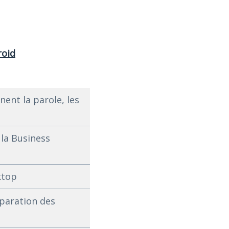
roid
nent la parole, les
 la Business
ktop
éparation des