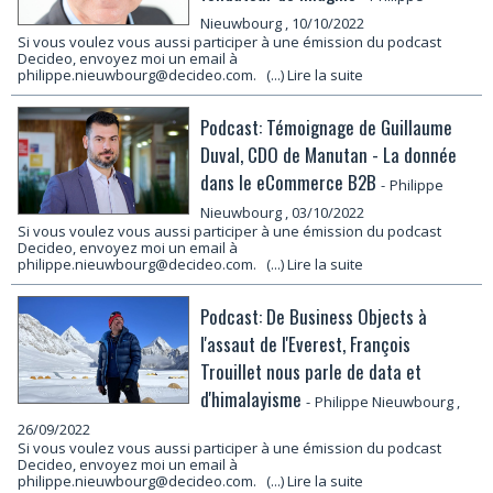
Nieuwbourg
, 10/10/2022
Si vous voulez vous aussi participer à une émission du podcast
Decideo, envoyez moi un email à
philippe.nieuwbourg@decideo.com.
(...) Lire la suite
Podcast: Témoignage de Guillaume
Duval, CDO de Manutan - La donnée
dans le eCommerce B2B
-
Philippe
Nieuwbourg
, 03/10/2022
Si vous voulez vous aussi participer à une émission du podcast
Decideo, envoyez moi un email à
philippe.nieuwbourg@decideo.com.
(...) Lire la suite
Podcast: De Business Objects à
l'assaut de l'Everest, François
Trouillet nous parle de data et
d'himalayisme
-
Philippe Nieuwbourg
,
26/09/2022
Si vous voulez vous aussi participer à une émission du podcast
Decideo, envoyez moi un email à
philippe.nieuwbourg@decideo.com.
(...) Lire la suite