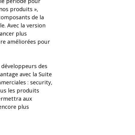
lle période pour
 nos produits »,
 composants de la
le. Avec la version
lancer plus
ore améliorées pour
es développeurs des
antage avec la Suite
merciales : security,
ous les produits
permettra aux
encore plus