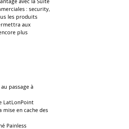
antage avec la Suite
merciales : security,
ous les produits
permettra aux
encore plus
 au passage à
de LatLonPoint
la mise en cache des
mé Painless