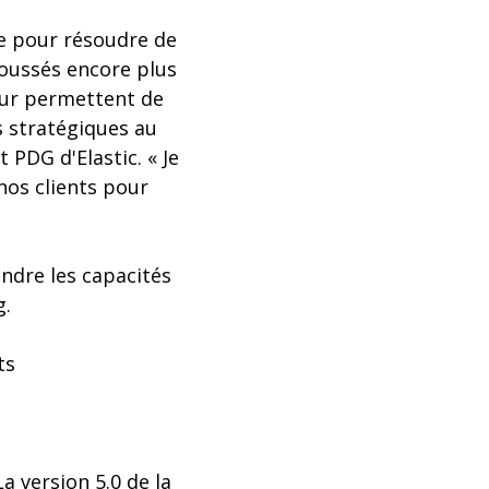
ée pour résoudre de
poussés encore plus
leur permettent de
s stratégiques au
 PDG d'Elastic. « Je
os clients pour
ndre les capacités
g.
ts
 version 5.0 de la