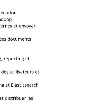
xécution
Hadoop
ternes et envoyer
t des documents
g, reporting et
 des utilisateurs et
na et Elasticsearch
t distribuer les