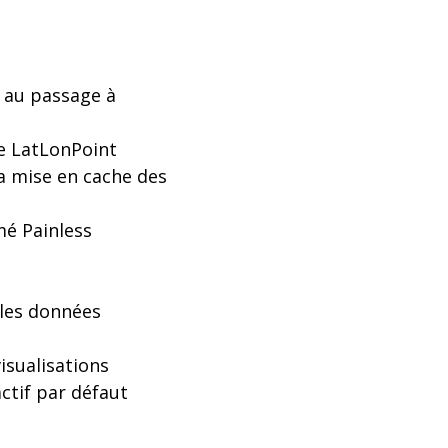
 au passage à
de LatLonPoint
la mise en cache des
mé Painless
 les données
isualisations
actif par défaut