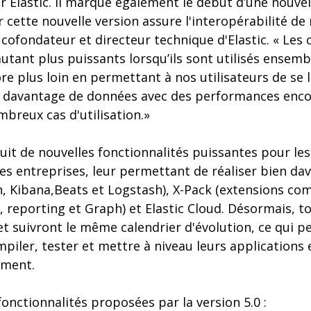
ar Elastic. Il marque également le début d’une nouve
r cette nouvelle version assure l'interopérabilité de
cofondateur et directeur technique d'Elastic. « Les
autant plus puissants lorsqu’ils sont utilisés ensemb
ore plus loin en permettant à nos utilisateurs de se 
r davantage de données avec des performances enc
breux cas d'utilisation.»
duit de nouvelles fonctionnalités puissantes pour l
es entreprises, leur permettant de réaliser bien dav
ch, Kibana,Beats et Logstash), X-Pack (extensions com
, reporting et Graph) et Elastic Cloud. Désormais, t
 et suivront le même calendrier d'évolution, ce qui 
iler, tester et mettre à niveau leurs applications 
ement.
fonctionnalités proposées par la version 5.0 :