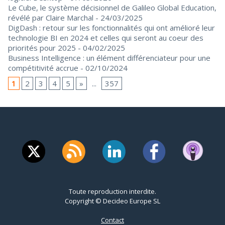
Le Cube, le système décisionnel de Galileo Global Education,
révélé par Claire Marchal
- 24/03/2025
DigDash : retour sur les fonctionnalités qui ont amélioré leur
technologie BI en 2024 et celles qui seront au coeur des
priorités pour 2025
- 04/02/2025
Business Intelligence : un élément différenciateur pour une
compétitivité accrue
- 02/10/2024
1
2
3
4
5
»
...
357
Toute reproduction interdite.
Copyright © Decideo Europe SL
Contact