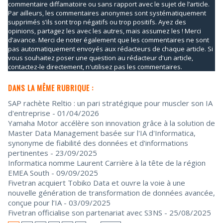
commentaire diffamatoire ou sans rapport avec le sujet de l’article.
Par ailleurs, les commentaires anonymes sont systématiquement
supprimés s’ils sont trop négatifs ou trop positifs. Ayez des
opinions, partagez les avec les autres, mais assumez les ! Merci
d’avance. Merci de noter également que les commentaires ne sont
pas automatiquement envoyés aux rédacteurs de chaque article. Si
vous souhaitez poser une question au rédacteur d'un article,
contactez-le directement, n'utilisez pas les commentaires.
DANS LA MÊME RUBRIQUE :
SAP rachète Reltio : un pari stratégique pour muscler son IA
d'entreprise
- 01/04/2026
Yamaha Motor accélère son innovation grâce à la solution de
Master Data Management basée sur l'IA d'Informatica,
synonyme de fiabilité des données et d'informations
pertinentes
- 23/09/2025
Informatica nomme Laurent Carrière à la tête de la région
EMEA South
- 09/09/2025
Fivetran acquiert Tobiko Data et ouvre la voie à une
nouvelle génération de transformation de données avancée,
conçue pour l’IA
- 03/09/2025
Fivetran officialise son partenariat avec S3NS
- 25/08/2025