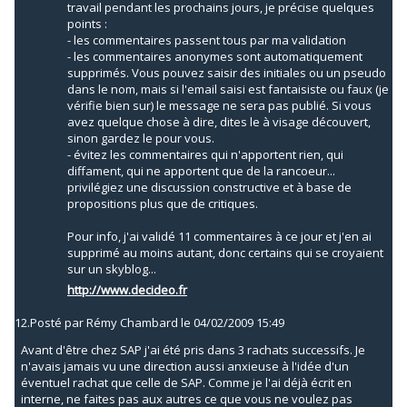
travail pendant les prochains jours, je précise quelques
points :
- les commentaires passent tous par ma validation
- les commentaires anonymes sont automatiquement
supprimés. Vous pouvez saisir des initiales ou un pseudo
dans le nom, mais si l'email saisi est fantaisiste ou faux (je
vérifie bien sur) le message ne sera pas publié. Si vous
avez quelque chose à dire, dites le à visage découvert,
sinon gardez le pour vous.
- évitez les commentaires qui n'apportent rien, qui
diffament, qui ne apportent que de la rancoeur...
privilégiez une discussion constructive et à base de
propositions plus que de critiques.
Pour info, j'ai validé 11 commentaires à ce jour et j'en ai
supprimé au moins autant, donc certains qui se croyaient
sur un skyblog...
http://www.decideo.fr
12.
Posté par
Rémy Chambard
le 04/02/2009 15:49
Avant d'être chez SAP j'ai été pris dans 3 rachats successifs. Je
n'avais jamais vu une direction aussi anxieuse à l'idée d'un
éventuel rachat que celle de SAP. Comme je l'ai déjà écrit en
interne, ne faites pas aux autres ce que vous ne voulez pas