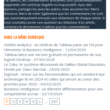
Par ailleurs, les commentaires anonymes sont systématiquement
supprimés s’ils sont trop négatifs ou trop positifs. Ayez des
opinions, partagez les avec les autres, mais assumez les ! Merci
d’avance. Merci de noter également que les commentaires ne sont
pas automatiquement envoyés aux rédacteurs de chaque article. Si
vous souhaitez poser une question au rédacteur d'un article,
contactez-le directement, n'utilisez pas les commentaires.
DANS LA MÊME RUBRIQUE :
Golden Analytics : un vétéran de Tableau parie sur l'IA pour
réinventer la Business Intelligence
- 12/04/2026
Tableau lance une version gratuite et permanente de son
logiciel Desktop
- 07/03/2026
Le Cube, le système décisionnel de Galileo Global Education,
révélé par Claire Marchal
- 24/03/2025
DigDash : retour sur les fonctionnalités qui ont amélioré leur
technologie BI en 2024 et celles qui seront au coeur des
priorités pour 2025
- 04/02/2025
Business Intelligence : un élément différenciateur pour une
compétitivité accrue
- 02/10/2024
1
2
3
4
5
»
...
357