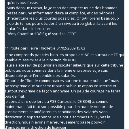
qu'on vous fasse.
Mais dans un rachat, la gestion des respectueuse des hommes
passe par une information claire et complète, et des périodes
d'incertitude les plus courtes possibles. Or SAP prend beaucoup
trop de temps pour décider à un niveau trop global, laissant les
salariés dans le brouilard.
Rémy Chambard Délégué syndical CFDT
11.
Posté par
Pierre Thiollet
le 04/02/2009 15:03
je ne comprends pas très bien les propos de J&B et surtout de TT qui
semble m'assimiler à la direction de BOBJ...
J'aurais été ravi de pouvoir en discuter ailleurs que sur cette tribune
publique, nous sommes dans la même entreprise et je suis
disponible pour l'ensemble des salariés.
TT parle de "flot de commentaires sur une tribune publique" mais
ne s'exprime que sur cette tribune publique et pas en interne et
surtout s'exprime de façon anonyme. Un peu de courage ne ferait
pas de mal.
Je tiens à dire que lors du PSE Cartesis, le CE BOBJ a, comme
maintenant, fait tout son possible pour diminuer le nombre de
licenciements et améliorer les conditions des salariés sans
distinction d'appartenance. Mais nous sommes un CE, pas la
direction, nous n'avons malheureusement pas le pouvoir
d'empêcher la direction de licencier.