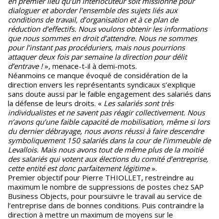
en premier lieu qu’un interlocuteur soit missionné pour
dialoguer et aborder l’ensemble des sujets liés aux
conditions de travail, d’organisation et à ce plan de
réduction d’effectifs. Nous voulons obtenir les informations
que nous sommes en droit d’attendre. Nous ne sommes
pour l’instant pas procéduriers, mais nous pourrions
attaquer deux fois par semaine la direction pour délit
d’entrave !
», menace-t-il à demi-mots.
Néanmoins ce manque évoqué de considération de la
direction envers les représentants syndicaux s’explique
sans doute aussi par le faible engagement des salariés dans
la défense de leurs droits. «
Les salariés sont très
individualistes et ne savent pas réagir collectivement. Nous
n’avons qu’une faible capacité de mobilisation, même si lors
du dernier débrayage, nous avons réussi à faire descendre
symboliquement 150 salariés dans la cour de l’immeuble de
Levallois. Mais nous avons tout de même plus de la moitié
des salariés qui votent aux élections du comité d’entreprise,
cette entité est donc parfaitement légitime
».
Premier objectif pour Pierre THIOLLET, restreindre au
maximum le nombre de suppressions de postes chez SAP
Business Objects, pour poursuivre le travail au service de
l’entreprise dans de bonnes conditions. Puis contraindre la
direction à mettre un maximum de moyens sur le