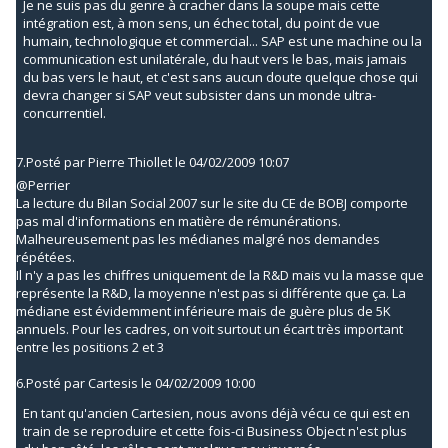
Je ne suis pas du genre à cracher dans la soupe mais cette
intégration est, à mon sens, un échec total, du point de vue
humain, technologique et commercial... SAP est une machine ou la
communication est unilatérale, du haut vers le bas, mais jamais
du bas vers le haut, et c'est sans aucun doute quelque chose qui
devra changer si SAP veut subsister dans un monde ultra-
concurrentiel.
7.
Posté par
Pierre Thiollet
le 04/02/2009 10:07
@Perrier
La lecture du Bilan Social 2007 sur le site du CE de BOBJ comporte
pas mal d'informations en matière de rémunérations.
Malheureusement pas les médianes malgré nos demandes
répétées.
Il n'y a pas les chiffres uniquement de la R&D mais vu la masse que
représente la R&D, la moyenne n'est pas si différente que ça. La
médiane est évidemment inférieure mais de guère plus de 5K
annuels. Pour les cadres, on voit surtout un écart très important
entre les positions 2 et 3
6.
Posté par
Cartesis
le 04/02/2009 10:00
En tant qu'ancien Cartesien, nous avons déjà vécu ce qui est en
train de se reproduire et cette fois-ci Business Object n'est plus