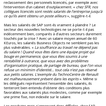
reclassement des personnels licenciés, par exemple avec
l’intervention d’un cabinet d’outplacement. «
chez SFR, nos
collègues licenciés sont restés salariés de l’entreprise jusqu’à
ce qu’ils aient obtenu un poste ailleurs
», suggère-t-il.
Mais les salariés de SAP sont-ils vraiment à plaindre ? Le
secteur des nouvelles technologies ne se porte-t-il pas
indécemment bien, comparés à d’autres secteurs durement
touchés par la crise ? Avec un salaire moyen annuel de 60
KEuros, les salariés Business Objects ne semblent pas les
plus vulnérables. «
La souffrance au travail ne dépend pas
du salaire ! Quand vous êtes dans une équipe projet qui
bouge en permanence, que vous êtes soumis à une
rentabilité à outrance, que vous avez des problèmes
d’organisation pratique, de partage de bureau, que l’on vous
refuse un minimim d’identité... tout cela n’est pas réservé
aux petits salaires. L’exemple du TechnoCentre de Renault
est malheureusement présent dans les esprits
». Même si
les délégués représentent l’ensemble des salariés, ils
tenteront bien entendu d’obtenir des conditions plus
favorables aux salariés plus modestes, comme par exemple
une prime fixe, non indexée sur le salaire.
Les prochains mois s’annoncent donc difficiles, chez SAP