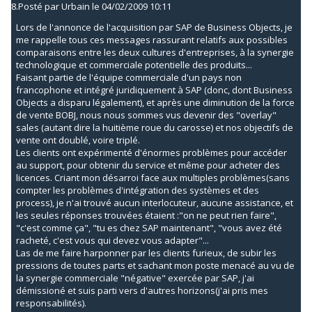
8.
Posté par
Urbain
le 04/02/2009 10:11
Lors de l'annonce de l'acquisition par SAP de Business Objects, je
me rappelle tous ces messages rassurant relatifs aux possibles
comparaisons entre les deux cultures d'entreprises, à la synergie
technologique et commerciale potentielle des produits...
Faisant partie de l'équipe commerciale d'un pays non
francophone et intégré juridiquement à SAP (donc, dont Business
Objects a disparu légalement), et après une diminution de la force
de vente BOBJ, nous nous sommes vus devenir des "overlay"
sales (autant dire la huitième roue du carosse) et nos objectifs de
vente ont doublé, voire triplé.
Les clients ont expérimenté d'énormes problèmes pour accéder
au support, pour obtenir du service et même pour acheter des
licences. Criant mon désarroi face aux multiples problèmes(sans
compter les problèmes d'intégration des systèmes et des
process), je n'ai trouvé aucun interlocuteur, aucune assistance, et
les seules réponses trouvées étaient :"on ne peut rien faire",
"c'est comme ça", "tu es chez SAP maintenant", "vous avez été
racheté, c'est vous qui devez vous adapter"...
Las de me faire harponner par les clients furieux, de subir les
pressions de toutes parts et sachant mon poste menacé au vu de
la synergie commerciale "négative" exercée par SAP, j'ai
démissioné et suis parti vers d'autres horizons(j'ai pris mes
responsabilités).