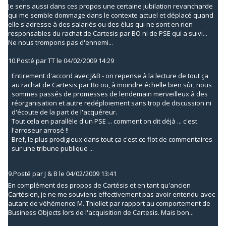
Je sens aussi dans ces propos une certaine jubilation revancharde
qui me semble dommage dans le contexte actuel et déplacé quand
elle s'adresse à des salariés ou des élus qui ne sont en rien
responsables du rachat de Cartesis par BO ni de PSE qui a suivi...
Ne nous trompons pas d'ennemi...
10.
Posté par
TT
le 04/02/2009 14:29
Entirement d'accord avec J&B - on repense à la lecture de tout ça
au rachat de Cartesis par Bo ou, à moindre échelle bien sûr, nous
sommes passés de promesses de lendemain merveilleux à des
réorganisation et autre redéploiement sans trop de discussion ni
d'écoute de la part de l'acquéreur.
Tout cela en parallèle d'un PSE ... comment on dit déjà ... c'est
l'arroseur arrosé !!
Bref, le plus prodigieux dans tout ça c'est ce flot de commentaires
sur une tribune publique ...
9.
Posté par
J & B
le 04/02/2009 13:41
En complément des propos de Cartésis et en tant qu'ancien
Cartésien, je ne me souviens effectivement pas avoir entendu avec
autant de véhémence M. Thiollet par rapport au comportement de
Business Objects lors de l'acquisition de Cartesis. Mais bon...