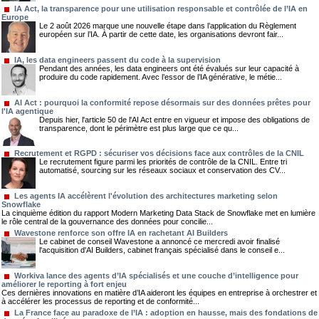
IA Act, la transparence pour une utilisation responsable et contrôlée de l’IA en
Europe
Le 2 août 2026 marque une nouvelle étape dans l’application du Règlement
européen sur l’IA. À partir de cette date, les organisations devront fair...
IA, les data engineers passent du code à la supervision
Pendant des années, les data engineers ont été évalués sur leur capacité à
produire du code rapidement. Avec l’essor de l’IA générative, le métie...
AI Act : pourquoi la conformité repose désormais sur des données prêtes pour
l'IA agentique
Depuis hier, l'article 50 de l'AI Act entre en vigueur et impose des obligations de
transparence, dont le périmètre est plus large que ce qu...
Recrutement et RGPD : sécuriser vos décisions face aux contrôles de la CNIL
Le recrutement figure parmi les priorités de contrôle de la CNIL. Entre tri
automatisé, sourcing sur les réseaux sociaux et conservation des CV...
Les agents IA accélèrent l'évolution des architectures marketing selon
Snowflake
La cinquième édition du rapport Modern Marketing Data Stack de Snowflake met en lumière
le rôle central de la gouvernance des données pour concilie...
Wavestone renforce son offre IA en rachetant AI Builders
Le cabinet de conseil Wavestone a annoncé ce mercredi avoir finalisé
l'acquisition d'AI Builders, cabinet français spécialisé dans le conseil e...
Workiva lance des agents d’IA spécialisés et une couche d’intelligence pour
améliorer le reporting à fort enjeu
Ces dernières innovations en matière d’IA aideront les équipes en entreprise à orchestrer et
à accélérer les processus de reporting et de conformité...
La France face au paradoxe de l’IA : adoption en hausse, mais des fondations de