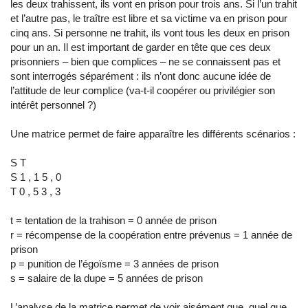
les deux trahissent, ils vont en prison pour trois ans. Si l’un trahit
et l’autre pas, le traître est libre et sa victime va en prison pour
cinq ans. Si personne ne trahit, ils vont tous les deux en prison
pour un an. Il est important de garder en tête que ces deux
prisonniers – bien que complices – ne se connaissent pas et
sont interrogés séparément : ils n’ont donc aucune idée de
l’attitude de leur complice (va-t-il coopérer ou privilégier son
intérêt personnel ?)
Une matrice permet de faire apparaître les différents scénarios :
S T
S 1 , 1 5 , 0
T 0 , 5 3 , 3
t = tentation de la trahison = 0 année de prison
r = récompense de la coopération entre prévenus = 1 année de
prison
p = punition de l’égoïsme = 3 années de prison
s = salaire de la dupe = 5 années de prison
L’analyse de la matrice permet de voir aisément que, quel que